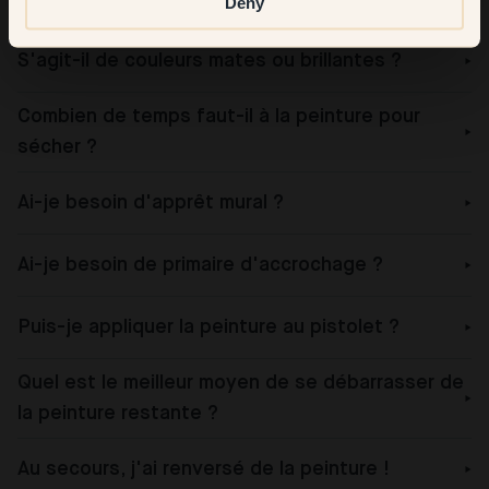
Deny
S'agit-il de couleurs mates ou brillantes ?
Combien de temps faut-il à la peinture pour
sécher ?
Ai-je besoin d'apprêt mural ?
Ai-je besoin de primaire d'accrochage ?
Puis-je appliquer la peinture au pistolet ?
Quel est le meilleur moyen de se débarrasser de
la peinture restante ?
Au secours, j'ai renversé de la peinture !