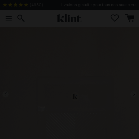
(
4930
)
Livraison gratuite pour tous nos nuanciers