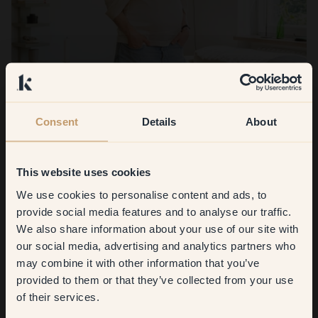
Consent
Details
About
Viola Hill
This website uses cookies
We use cookies to personalise content and ads, to
Bienvenue dans la maison familiale de Viola à Västertorp, au
Get
10%
off your
sud de Söder, où des teintes claires créent une ambiance
provide social media features and to analyse our traffic.
chaleureuse, intemporelle et scandinave
We also share information about your use of our site with
first order
our social media, advertising and analytics partners who
En savoir plus
may combine it with other information that you’ve
​But first, which room do you
provided to them or that they’ve collected from your use
want to transform?
of their services.