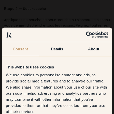
Étape 4 — Sous-couche
Appliquez une couche de sous-couche au pinceau. Le pinceau
vous permet d'atteindre tous les recoins. Peignez toutes les
parties de la chaise dans le même sens pour un rendu optimal.
Laissez sécher, puis poncez les coulures si nécessaire.
Consent
Details
About
This website uses cookies
We use cookies to personalise content and ads, to
Get
10%
off your
provide social media features and to analyse our traffic.
We also share information about your use of our site with
first order
our social media, advertising and analytics partners who
may combine it with other information that you’ve
​But first, which room do you
provided to them or that they’ve collected from your use
want to transform?
of their services.