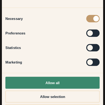
Living room
Consent
Necessary
Selection
Bedroom
Preferences
Kitchen & Dining
Statistics
Hallway
Marketing
Étape 5 — Deux couches de peinture
Peignez une première couche de peinture à l'aide d'un
None of the above
pinceau. Pour un résultat plus lisse, il est préférable
Allow all
d'appliquer plusieurs couches fines plutôt qu'une seule
couche épaisse. Dans notre cas, deux couches ont suffi.
Allow selection