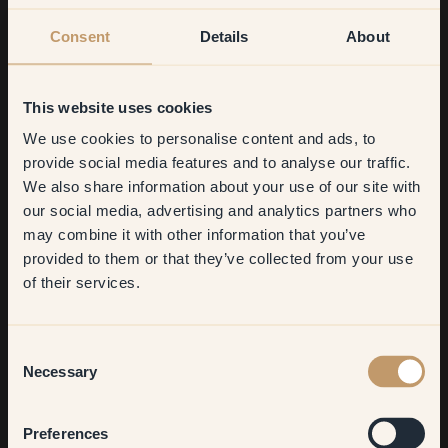
Consent
Details
About
Peindre la salle de bains en beige
Une salle de bains aux murs beige clair offre une sensation
This website uses cookies
d'espace et de pureté.
À l'inverse, l
es tons beige foncé,
We use cookies to personalise content and ads, to
Get
10%
off your
comme le taupe, créent une ambiance chaude et relaxante,
provide social media features and to analyse our traffic.
en particulier lorsqu'ils sont associés à des éléments en bois
We also share information about your use of our site with
first order
ou en pierre. Privilégiez une peinture résistante à l'humidité.
our social media, advertising and analytics partners who
Découvrez comment nos clients ont
may combine it with other information that you’ve
peint leur salle de bains en beige
avec Klint.
​But first, which room do you
provided to them or that they’ve collected from your use
want to transform?
of their services.
Living room
Consent
Necessary
Selection
Bedroom
Preferences