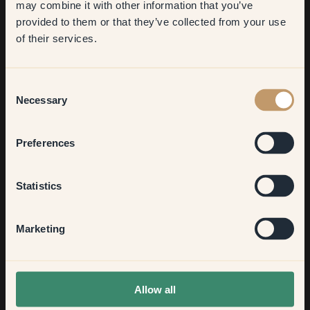
may combine it with other information that you’ve
​But first, which room do you
provided to them or that they’ve collected from your use
want to transform?
of their services.
Living room
Consent
Necessary
Selection
Bedroom
Preferences
Kitchen & Dining
Statistics
@j_lindinteriors
@l
Hallway
Marketing
Inspiration – entrée
None of the above
Allow all