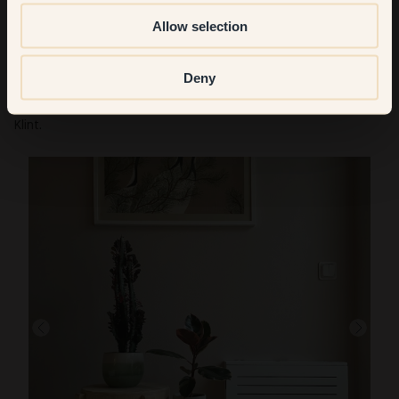
L'entrée donne la première et la dernière impression de votre
intérieur. Une couleur chaude permettra de créer une
Allow selection
ambiance chaleureuse et accueillante. Pensez à des teintes
qui vous plairont sur la durée, en particulier pour des pièces
Deny
aussi utilisées.
Découvrez comment nos clients ont
repeint leur entrée
avec
Klint.