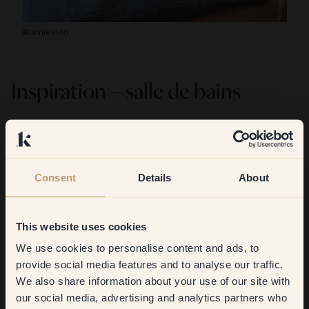
@iamlealou
@m
Inspiration – salle de bains
La salle de bains est une pièce qui peut sembler froide, mais
en choisissant la bonne couleur, vous pouvez y créer une
atmosphère chaleureuse. Privilégiez une peinture résistante à
l'humidité, et choisissez des tons clairs pour agrandir
Consent
Details
About
visuellement l'espace.
Découvrez comment nos clients ont
repeint leur salle de bains
avec Klint.
This website uses cookies
We use cookies to personalise content and ads, to
Get
10%
off your
provide social media features and to analyse our traffic.
We also share information about your use of our site with
first order
our social media, advertising and analytics partners who