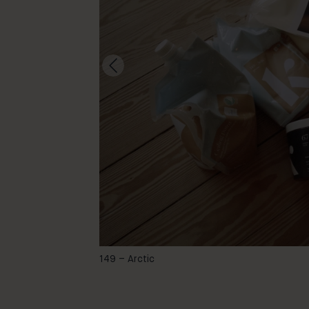
@theresely
149 – Arctic