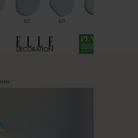
127
135
112
95
rctic