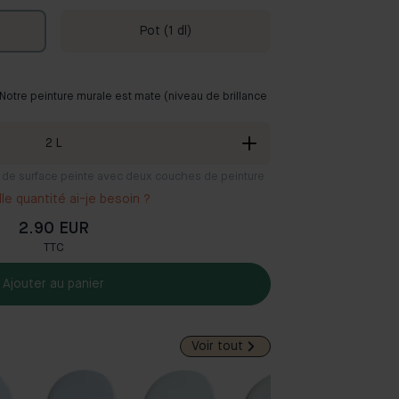
Pot (1 dl)
. Notre peinture murale est mate (niveau de brillance
2
L
 m² de surface peinte avec deux couches de peinture
le quantité ai-je besoin ?
2.90 EUR
TTC
Ajouter au panier
Voir tout
Populai