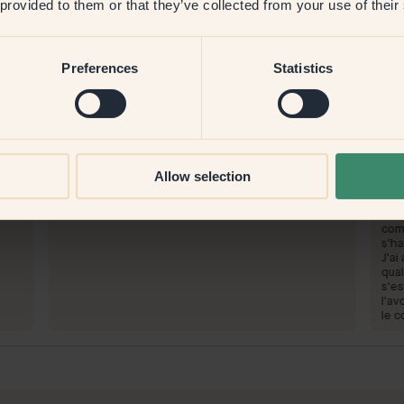
 provided to them or that they’ve collected from your use of their
Preferences
Statistics
Image produit
Peindre avec :
149 — Arctic
Pei
Très beau
Simp
Allow selection
Acheter chez Klint :
Ach
Très bien
Simp
code
comp
s'ha
J'ai
qual
s'es
l'av
le co