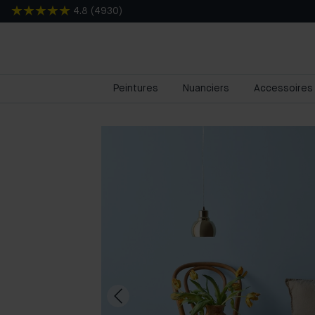
4.8
(
4930
)
Peintures
Nuanciers
Accessoires