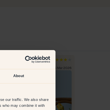
ma M
Olivia
de
Danemark
lient vérifié
5 Mar 2026
Client vérifié
About
se our traffic. We also share
ers who may combine it with