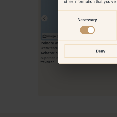
other information that you’ve
Consent
Necessary
Selection
Image produit
Peindre avec :
149 — Arctic
t presque rien 👍🏻
C'était facile et bon.
Deny
Acheter chez Klint :
e promis
Superbes couleurs qui couvrent bien. Facile à
travailler.