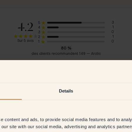
4.2
3
5
1
4
0
3
1
2
Sur 5 avis
0
1
80
%
des clients recommandent 149 — Arctic
Paola A
Em
Suède
Suè
2026
Client vérifié
19 May 2026
C
Details
e content and ads, to provide social media features and to analy
 our site with our social media, advertising and analytics partn