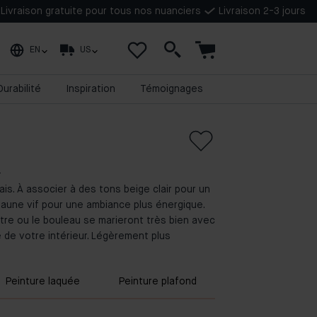
Livraison gratuite pour tous nos nuanciers
Livraison 2-3 jours
EN
US
Durabilité
Inspiration
Témoignages
s
rais. À associer à des tons beige clair pour un
jaune vif pour une ambiance plus énergique.
tre ou le bouleau se marieront très bien avec
le de votre intérieur. Légèrement plus
Peinture laquée
Peinture plafond