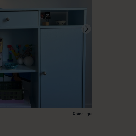
@nina_gui
149 – Arctic