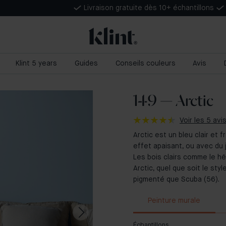
Livraison gratuite dès 10+ échantillons
Klint 5 years
Guides
Conseils couleurs
Avis
149 — Arctic
Voir les 5 avi
Arctic est un bleu clair et f
effet apaisant, ou avec du 
Les bois clairs comme le hê
Arctic, quel que soit le sty
pigmenté que Scuba (56).
Peinture murale
Échantillons