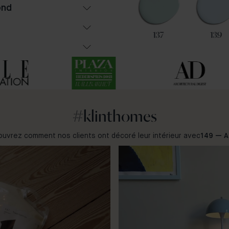
ond
102
36
137
139
#klinthomes
uvrez comment nos clients ont décoré leur intérieur avec
149 — A