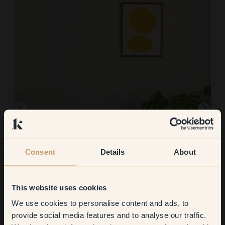
Consent
Details
About
Image produit
This website uses cookies
Peindre avec :
79 — Earl Grey
We use cookies to personalise content and ads, to
Super pratique ! Notre enfant de 12 ans a également participé à la
Get
10%
off your
peinture.
provide social media features and to analyse our traffic.
Acheter chez Klint :