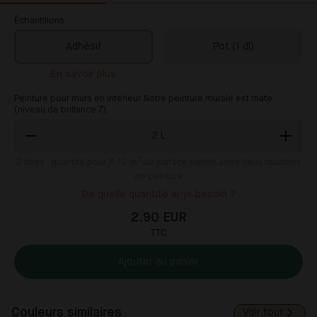
Échantillons
Adhésif
Pot (1 dl)
En savoir plus
Peinture pour murs en intérieur. Notre peinture murale est mate
(niveau de brillance 7).
2
L
2
litres : quantité pour 8-12 m² de surface peinte avec deux couches
de peinture
De quelle quantité ai-je besoin ?
2.90 EUR
TTC
Ajouter au panier
Couleurs similaires
Voir tout