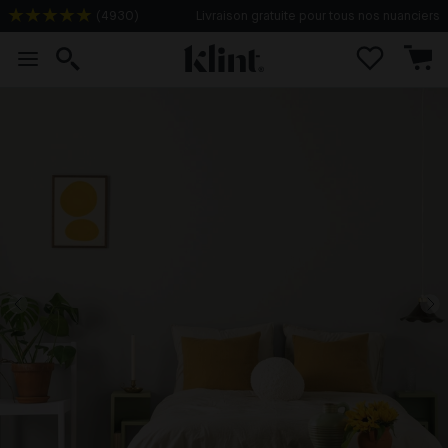
(
4930
)
Livraison gratuite pour tous nos nuanciers