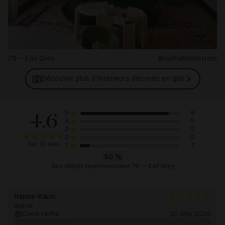
79 – Earl Grey
@michellewistrom
Découvrir plus d’intérieurs décorés en
gris
4.6
9
5
0
4
0
3
0
2
Sur 10 avis
1
1
90
%
des clients recommandent 79 — Earl Grey
Hanna-Karin
Suède
Client vérifié
20 May 2026