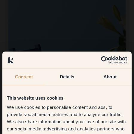
Consent
Details
About
Image produit
This website uses cookies
Peindre avec :
117 — Hang Loose
We use cookies to personalise content and ads, to
Get
10%
off your
Super belle couleur et facile à peindre
provide social media features and to analyse our traffic.
Acheter chez Klint :
Génial et fluide!
We also share information about your use of our site with
first order
our social media, advertising and analytics partners who