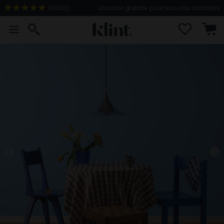
(
4930
)
Livraison gratuite pour tous nos nuanciers