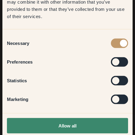
may combine it with other information that you’ve
​But first, which room do you
provided to them or that they’ve collected from your use
want to transform?
of their services.
À la recherche d'inspiration ?
Bienvenue dans notre univers de couleurs éclatantes !
Living room
Consent
Obtenez de nouvelles idées, découvrez nos astuces utiles et
Necessary
profitez de 10% sur votre prochaine commande.
Selection
Bedroom
Preferences
Kitchen & Dining
S'inscrire
Statistics
Hallway
Marketing
None of the above
Allow all