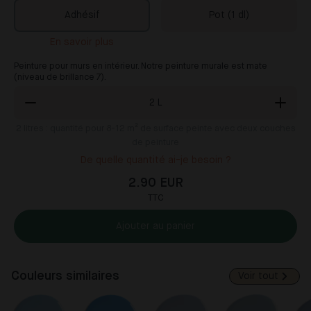
Adhésif
Pot (1 dl)
En savoir plus
Peinture pour murs en intérieur. Notre peinture murale est mate
(niveau de brillance 7).
2
L
2
litres : quantité pour 8-12 m² de surface peinte avec deux couches
de peinture
De quelle quantité ai-je besoin ?
2.90 EUR
TTC
Ajouter au panier
Couleurs similaires
Voir tout