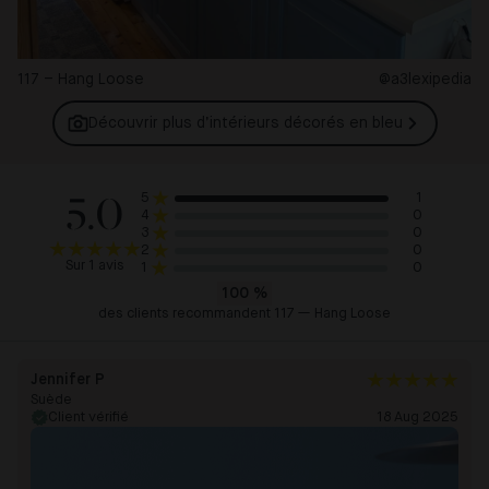
117 – Hang Loose
@a3lexipedia
Découvrir plus d’intérieurs décorés en
bleu
5.0
1
5
0
4
0
3
0
2
Sur 1 avis
0
1
100
%
des clients recommandent 117 — Hang Loose
Jennifer P
Suède
Client vérifié
18 Aug 2025