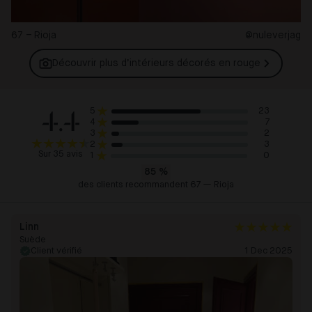
67 – Rioja
@nuleverjag
Découvrir plus d’intérieurs décorés en
rouge
4.4
23
5
7
4
2
3
3
2
Sur 35 avis
0
1
85
%
des clients recommandent 67 — Rioja
Linn
Suède
Client vérifié
1 Dec 2025