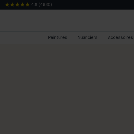
4.8
(
4930
)
Peintures
Nuanciers
Accessoires