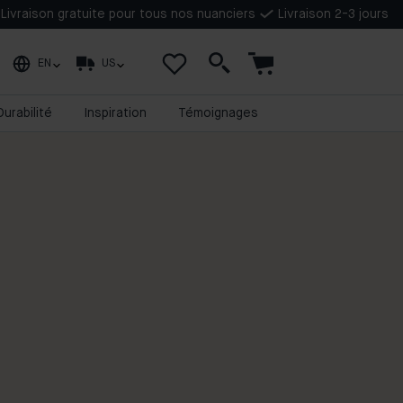
Livraison gratuite pour tous nos nuanciers
Livraison 2-3 jours
EN
US
Durabilité
Inspiration
Témoignages