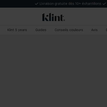
Livraison gratuite dès 10+ échantillons
Klint 5 years
Guides
Conseils couleurs
Avis