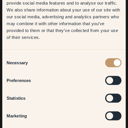
Get
10%
off your
provide social media features and to analyse our traffic.
We also share information about your use of our site with
first order
our social media, advertising and analytics partners who
may combine it with other information that you’ve
​But first, which room do you
provided to them or that they’ve collected from your use
want to transform?
of their services.
Living room
Consent
Necessary
Selection
Bedroom
Qu'est-ce qui te plaît le plus ?
Preferences
Même si j'ai fait des choix de couleurs plutôt spontanés, je
trouve le rendu très harmonieux. Rien ne jure et j'en suis très
Kitchen & Dining
Statistics
satisfaite.
As-tu un conseil à donner à ceux qui souhaitent repeindre
Hallway
Marketing
leur intérieur ?