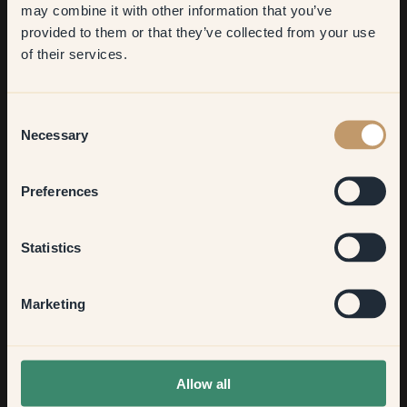
may combine it with other information that you’ve
​But first, which room do you
provided to them or that they’ve collected from your use
want to transform?
of their services.
Living room
Consent
Necessary
Selection
Bedroom
Preferences
Kitchen & Dining
Statistics
Hallway
Marketing
None of the above
Qu'est-ce que tu aimes le plus chez toi ?
Allow all
La salle à manger, le salon et la cuisine forment un grand