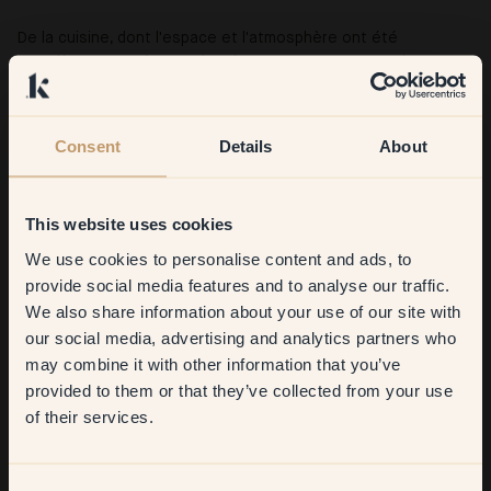
De la cuisine, dont l'espace et l'atmosphère ont été
complètement métamorphosés. Nous avons construit une
étagère pour exposer nos plus belles bouteilles de vin et nos
livres de cuisine, puis nous l'avons peinte de la même couleur
que les murs. L'âme d'une maison se trouve dans la cuisine !
Consent
Details
About
C'est ici qu'on se retrouve et qu'on partage des moments
précieux.
This website uses cookies
Quels conseils peux-tu donner à ceux qui souhaitent
We use cookies to personalise content and ads, to
Get
10%
off your
repeindre leur intérieur ?
provide social media features and to analyse our traffic.
We also share information about your use of our site with
first order
Testez plus de couleurs que prévu ! Nous avons commandé
our social media, advertising and analytics partners who
20 échantillons Klint différents et avons finalement choisi des
may combine it with other information that you’ve
couleurs auxquelles nous ne pensions pas du tout à l'origine.
​But first, which room do you
provided to them or that they’ve collected from your use
Prenez le temps de découvrir la pièce et n'ayez pas peur de
want to transform?
of their services.
changer d'avis.
Living room