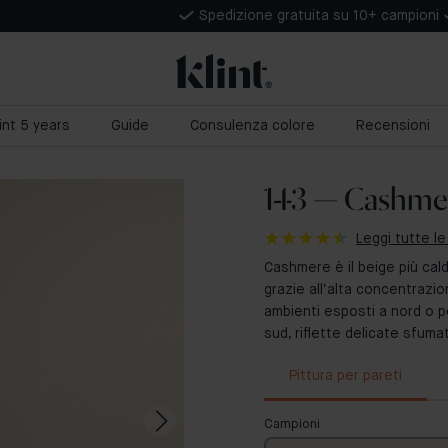
Spedizione gratuita su 10+ campioni
lint 5 years
Guide
Consulenza colore
Recensioni
143 — Cashme
Leggi tutte le
Cashmere è il beige più cald
grazie all’alta concentrazion
ambienti esposti a nord o p
sud, riflette delicate sfuma
Pittura per pareti
Campioni