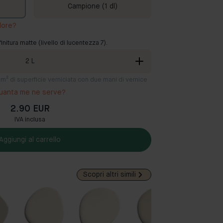
Campione (1 dl)
lore?
finitura matte (livello di lucentezza 7).
2
L
12 m² di superficie verniciata con due mani di vernice
uanta me ne serve?
2.90 EUR
IVA inclusa
Aggiungi al carrello
Scopri altri simili