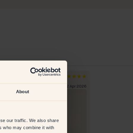
ny C
Jeannette
zia
Germania
liente verificato
22 Apr 2026
Cliente verificato
About
se our traffic. We also share
ers who may combine it with