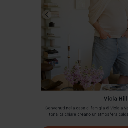
Viola Hill
 i loro spazi con i
Benvenuti nella casa di famiglia di Viola a Vä
etto d’arredo.
tonalità chiare creano un'atmosfera cal