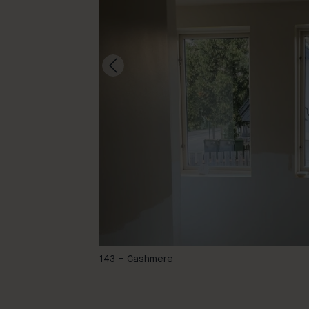
sadaume & yazzabell
143 – Cashmere