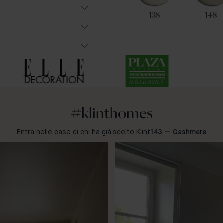
87
108
138
148
#klinthomes
Entra nelle case di chi ha già scelto Klint
143 — Cashmere