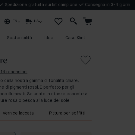
Spedizione gratuita sui kit campione
Consegna in 3-4 giorni
EN
US
Sostenibilità
Idee
Case Klint
re
 14 recensioni
o della nostra gamma di tonalità chiare,
e di pigmenti rossi. È perfetto per gli
oco illuminati. Se usato in stanze esposte a
ture rosa o pesca alla luce del sole.
Vernice laccata
Pittura per soffitti