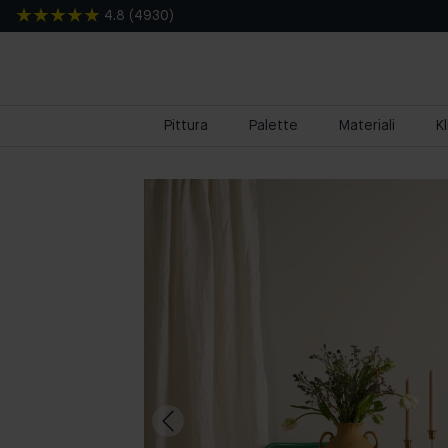
4.8
(
4930
)
Pittura
Palette
Materiali
K