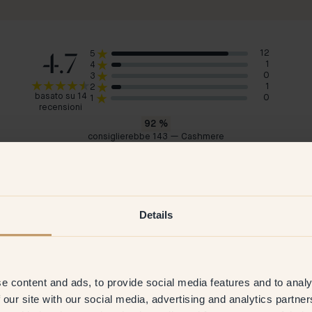
4.7
12
5
1
4
0
3
1
2
basato su 14
0
1
recensioni
92
%
consiglierebbe 143 — Cashmere
Hannah M
Fan
Svezia
Sve
 2026
Cliente verificato
22 Jun 2026
C
Details
e content and ads, to provide social media features and to analy
 our site with our social media, advertising and analytics partn