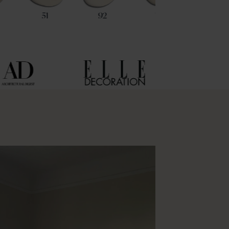
51
92
101
2