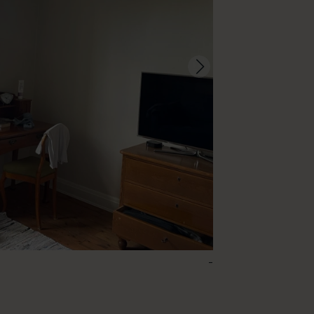
-
143 – Cashmere