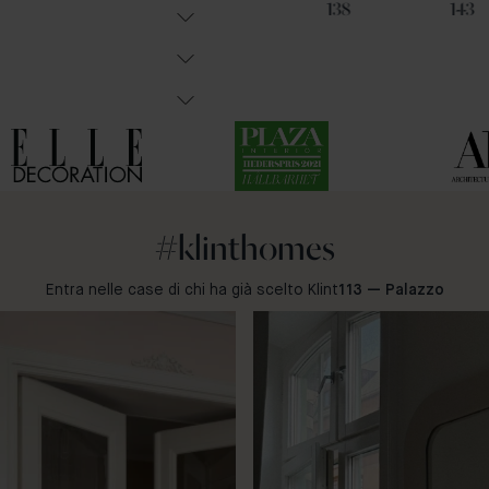
87
108
138
143
#klinthomes
Entra nelle case di chi ha già scelto Klint
113 — Palazzo