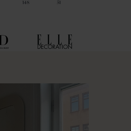
148
51
92
101