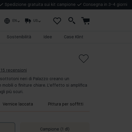
Spedizione gratuita sui kit campione
Consegna in 3-4 giorni
EN
US
Sostenibilità
Idee
Case Klint
 15 recensioni
 I sottotoni neri di Palazzo creano un
obili o finiture chiare. L’effetto si amplifica
li più scuri.
Vernice laccata
Pittura per soffitti
Campione (1 dl)