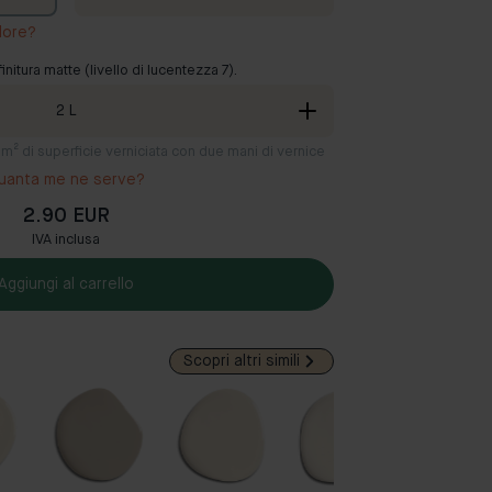
lore?
finitura matte (livello di lucentezza 7).
2
L
12 m² di superficie verniciata con due mani di vernice
uanta me ne serve?
2.90 EUR
IVA inclusa
Aggiungi al carrello
Scopri altri simili