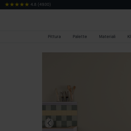
4.8
(
4930
)
Pittura
Palette
Materiali
K