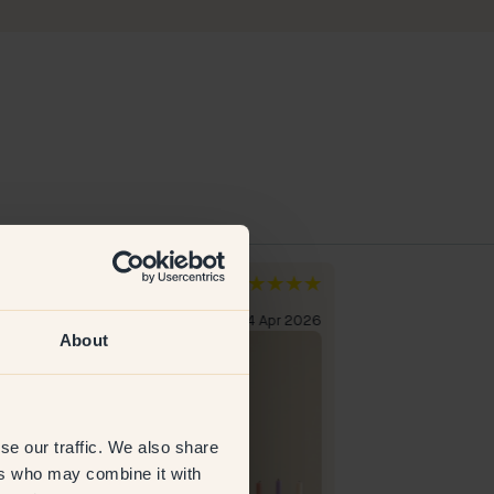
ia M
Frida
zia
Svezia
liente verificato
4 Apr 2026
Cliente verificato
About
se our traffic. We also share
ers who may combine it with