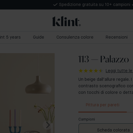
Spedizione gratuita su 10+ campioni
lint 5 years
Guide
Consulenza colore
Recensioni
113 — Palazzo
Leggi tutte le
Un beige dall’allure regale.
contrasto scenografico con m
con tocchi di colore o dettag
Pittura per pareti
Campioni
Scheda colorata