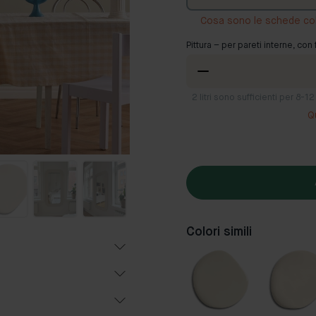
Cosa sono le schede co
Pittura – per pareti interne, con 
2
litri sono sufficienti per 8-
Q
Colori simili