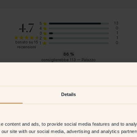
4.7
13
5
0
4
1
3
1
2
basato su 15
0
1
recensioni
86
%
consiglierebbe 113 — Palazzo
Eva A
Mar
Svezia
Sve
2026
Cliente verificato
27 Apr 2026
C
Details
e content and ads, to provide social media features and to analy
 our site with our social media, advertising and analytics partn