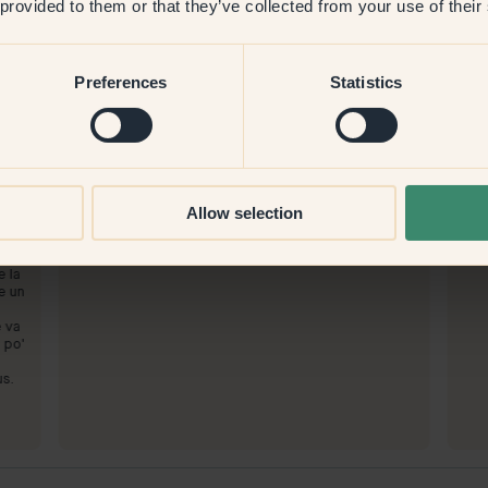
 provided to them or that they’ve collected from your use of their
Preferences
Statistics
Immagine del prodotto
Per dipingere con:
113 — Palazzo
Per
Allow selection
'
Colore molto resistente e facile da dipingere!
è st
Per acquistare da Klint:
Per
Consegna molto veloce!
era 
e la
re un
e va
 po'
us.