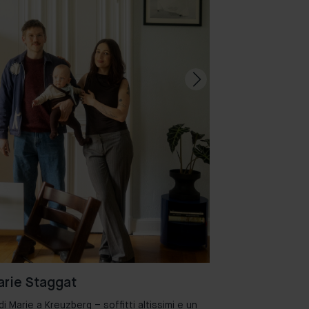
rie Staggat
 Marie a Kreuzberg – soffitti altissimi e un
Benvenuti nel de