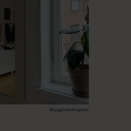
@byggmastaregatan
113 – Palazzo