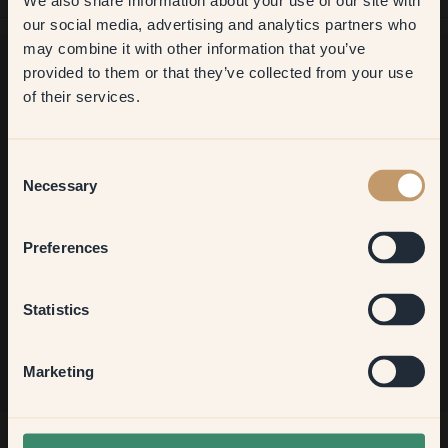
We also share information about your use of our site with
first order
our social media, advertising and analytics partners who
may combine it with other information that you’ve
​But first, which room do you
provided to them or that they’ve collected from your use
want to transform?
of their services.
Ancora in cerca di ispirazione?
Vi diamo il benvenuto nel nostro mondo di colori brillanti!
Living room
Trova consigli utili, idee creative e ricevi il 10% di sconto sul
Consent
tuo prossimo ordine.
Necessary
Selection
Bedroom
Preferences
Iscriviti
Kitchen & Dining
Statistics
Hallway
Marketing
None of the above