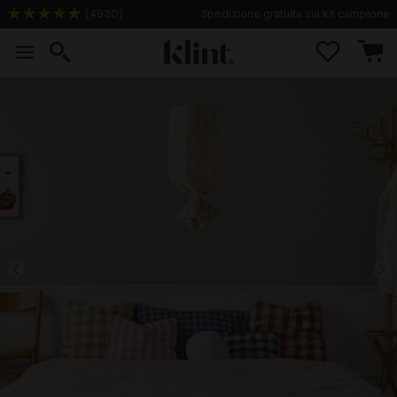
(
4930
)
Spedizione gratuita sui kit campione