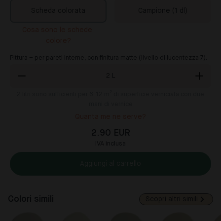
Scheda colorata
Campione (1 dl)
Cosa sono le schede 
colore?
Pittura – per pareti interne, con finitura matte (livello di lucentezza 7).
2
L
2
litri sono sufficienti per 8-12 m² di superficie verniciata con due
mani di vernice
Quanta me ne serve?
2.90 EUR
IVA inclusa
Aggiungi al carrello
Colori simili
Scopri altri simili