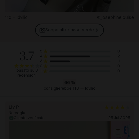
110 – Idyllic
@jjosephinelouise
Scopri altre case
verde
3.7
0
5
2
4
1
3
0
2
basato su 3
0
1
recensioni
66
%
consiglierebbe 110 — Idyllic
Liv P
Norvegia
Cliente verificato
25 Jul 2025