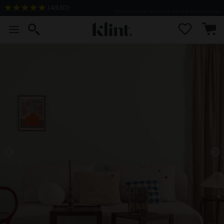
(
4930
)
Spedizione gratuita sui kit campione