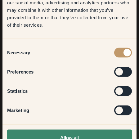
our social media, advertising and analytics partners who
may combine it with other information that you’ve
​But first, which room do you
provided to them or that they’ve collected from your use
want to transform?
Ancora in cerca di ispirazione?
of their services.
Vi diamo il benvenuto nel nostro mondo di colori brillanti!
Trova consigli utili, idee creative e ricevi il 10% di sconto sul
Living room
tuo prossimo ordine.
Consent
Necessary
Selection
Bedroom
Preferences
Iscriviti
Kitchen & Dining
Statistics
Hallway
Marketing
None of the above
Allow all