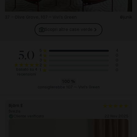
37 – Olive Grove, 107 – Vivi's Green
@junik
Scopri altre case
verde
5.0
4
5
0
4
0
3
0
2
basato su 4
0
1
recensioni
100
%
consiglierebbe 107 — Vivi's Green
Björn E
Svezia
Cliente verificato
22 Nov 2025