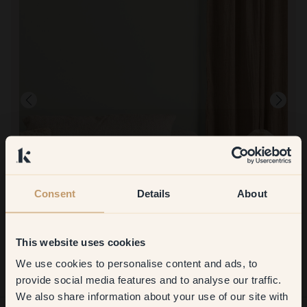
Consent
Details
About
Immagine del prodotto
Per dipingere con:
107 — Vivi's Green
This website uses cookies
Facile à peindre, couvre bien, ne sent pas
Per acquistare da Klint:
We use cookies to personalise content and ads, to
Get
10%
off your
Buon colore, consegna veloce
provide social media features and to analyse our traffic.
We also share information about your use of our site with
first order