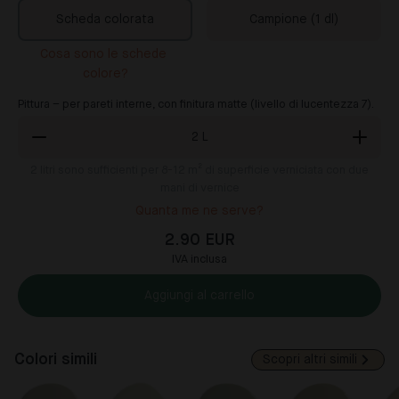
Scheda colorata
Campione (1 dl)
Cosa sono le schede 
colore?
Pittura – per pareti interne, con finitura matte (livello di lucentezza 7).
2
L
2
litri sono sufficienti per 8-12 m² di superficie verniciata con due
mani di vernice
Quanta me ne serve?
2.90 EUR
IVA inclusa
Aggiungi al carrello
Colori simili
Scopri altri simili