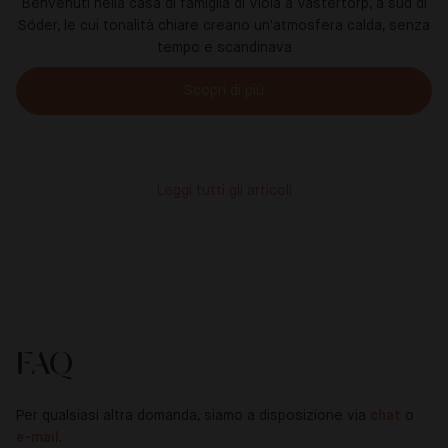
Benvenuti nella casa di famiglia di Viola a Västertorp, a sud di
Söder, le cui tonalità chiare creano un'atmosfera calda, senza
tempo e scandinava
Scopri di più
Leggi tutti gli articoli
FAQ
Per qualsiasi altra domanda, siamo a disposizione via
chat
o
e-mail
.