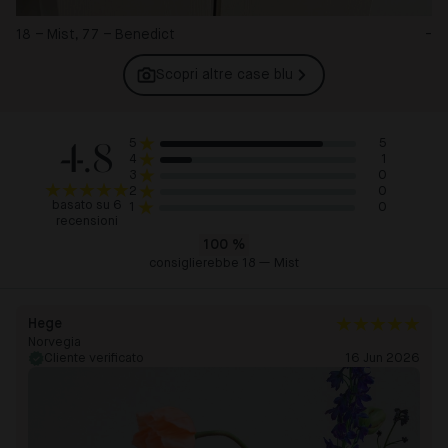
18 – Mist, 77 – Benedict
-
Scopri altre case
blu
4.8
5
5
1
4
0
3
0
2
basato su 6
0
1
recensioni
100
%
consiglierebbe 18 — Mist
Hege
Norvegia
Cliente verificato
16 Jun 2026