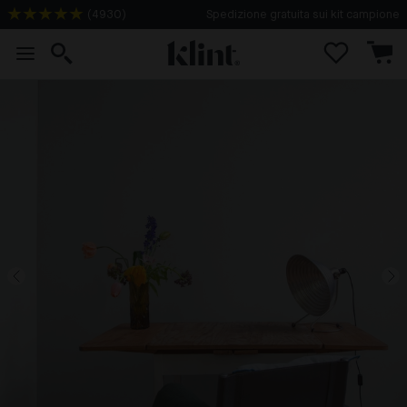
(
4930
)
Spedizione gratuita sui kit campione