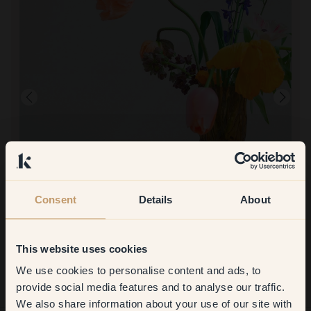
Consent
Details
About
Immagine del prodotto
Per dipingere con:
18 — Mist
Molto buono. Minime gocce, il colore copre.
This website uses cookies
Per acquistare da Klint:
Efficace, consegna veloce, prodotto fantastico. Geniale con la
We use cookies to personalise content and ads, to
Get
10%
off your
borsa e il tappo a vite, nessuna fuoriuscita.
provide social media features and to analyse our traffic.
We also share information about your use of our site with