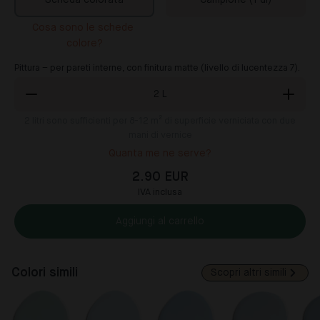
Scheda colorata
Campione (1 dl)
Cosa sono le schede 
colore?
Pittura – per pareti interne, con finitura matte (livello di lucentezza 7).
2
L
2
litri sono sufficienti per 8-12 m² di superficie verniciata con due
mani di vernice
Quanta me ne serve?
2.90 EUR
IVA inclusa
Aggiungi al carrello
Colori simili
Scopri altri simili