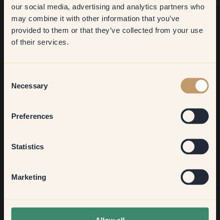
first order
our social media, advertising and analytics partners who
may combine it with other information that you’ve
​But first, which room do you
provided to them or that they’ve collected from your use
want to transform?
Ancora in cerca di ispirazione?
of their services.
Vi diamo il benvenuto nel nostro mondo di colori brillanti!
Trova consigli utili, idee creative e ricevi il 10% di sconto sul
Living room
tuo prossimo ordine.
Consent
Necessary
Selection
Bedroom
Preferences
Iscriviti
Kitchen & Dining
Statistics
Hallway
Marketing
None of the above