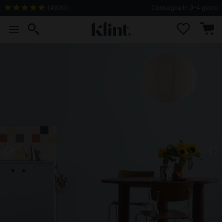
(
4930
)
Consegna in 3-4 giorni