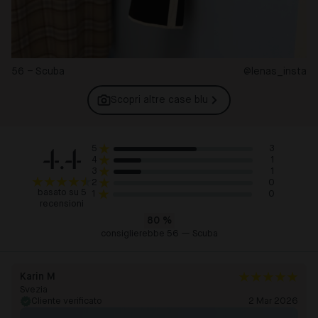
56 – Scuba
@lenas_insta
Scopri altre case
blu
4.4
3
5
1
4
1
3
0
2
basato su 5
0
1
recensioni
80
%
consiglierebbe 56 — Scuba
Karin M
Svezia
Cliente verificato
2 Mar 2026