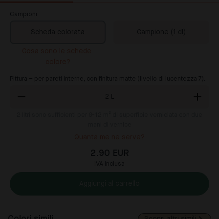
Campioni
Scheda colorata
Campione (1 dl)
Cosa sono le schede 
colore?
Pittura – per pareti interne, con finitura matte (livello di lucentezza 7).
2
L
2
litri sono sufficienti per 8-12 m² di superficie verniciata con due
mani di vernice
Quanta me ne serve?
2.90 EUR
IVA inclusa
Aggiungi al carrello