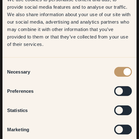
Get
10%
off your
sarei riuscito a fare due strati con 4L, cosa che NON ho fatto. Ma ha
provide social media features and to analyse our traffic.
coperto bene quasi ovunque con 3,8L e il resto l'ho ritoccato nel
secondo strato.
We also share information about your use of our site with
first order
Per acquistare da Klint:
our social media, advertising and analytics partners who
Semplice, veloce!
may combine it with other information that you’ve
​But first, which room do you
provided to them or that they’ve collected from your use
want to transform?
of their services.
Living room
Ancora in cerca di ispirazione?
Consent
Vi diamo il benvenuto nel nostro mondo di colori brillanti!
Necessary
Selection
Trova consigli utili, idee creative e ricevi il 10% di sconto sul
tuo prossimo ordine.
Bedroom
Preferences
Kitchen & Dining
Statistics
Iscriviti
Hallway
Marketing