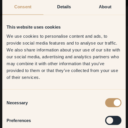
Consent
Details
About
This website uses cookies
We use cookies to personalise content and ads, to
Proefpakket: Lichtgroen
199.00 SEK
Get
10%
off your
provide social media features and to analyse our traffic.
Testbladen van onze 17 lichtgroene kleuren.
We also share information about your use of our site with
first order
Gratis verzending van proefpakketten
our social media, advertising and analytics partners who
may combine it with other information that you’ve
​But first, which room do you
provided to them or that they’ve collected from your use
want to transform?
of their services.
Bestel proefpakket
Living room
Consent
Necessary
Selection
Bekijk alle kleuren
Bedroom
Preferences
Productinformatie