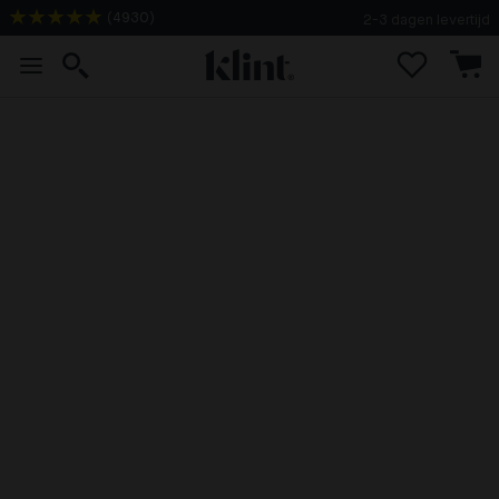
(
4930
)
2-3 dagen levertijd
Plafond verven