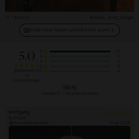
31 – Boston
@atelje_anna_berger
Bekijk meer huizen gestyled met
groen
5.0
10
5
0
4
0
3
0
2
gebaseerd op
0
1
10
beoordelingen
100
%
zouden 31 — Boston aanraden
Wolfgang
Duitsland
Geverifieerde klant
4 Jul 2026