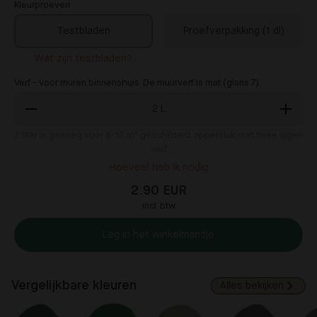
Kleurproeven
Testbladen
Proefverpakking (1 dl)
Wat zijn testbladen?
Verf - voor muren binnenshuis. De muurverf is mat (glans 7).
2
L
2
liter is genoeg voor 8-12 m² geschilderd oppervlak met twee lagen
verf
Hoeveel heb ik nodig
2.90 EUR
incl. btw
Leg in het winkelmandje
Vergelijkbare kleuren
Alles bekijken