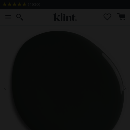
(
4930
)
2-3 dagen levertijd