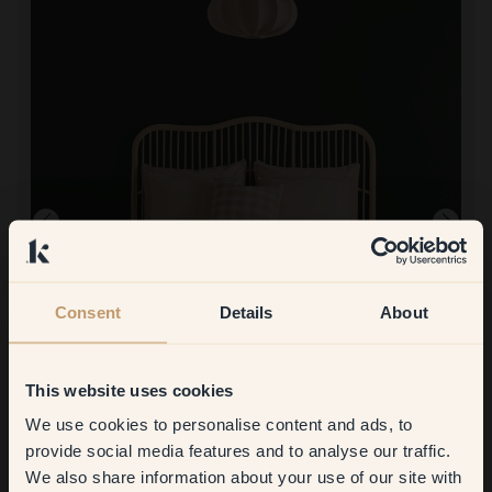
Consent
Details
About
Productafbeelding
This website uses cookies
Om mee te verven:
31 — Boston
De kleur is nog niet op de muur aangebracht.
We use cookies to personalise content and ads, to
Get
10%
off your
Bestellen bij Klint:
provide social media features and to analyse our traffic.
Het was heel eenvoudig om bij Klint te bestellen. Toen er
We also share information about your use of our site with
first order
problemen waren, werkte de service van Klint heel goed. Snelle