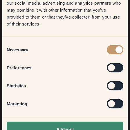
reactietijd en competente bereidheid om problemen op te lossen.
our social media, advertising and analytics partners who
may combine it with other information that you’ve
​But first, which room do you
provided to them or that they’ve collected from your use
want to transform?
of their services.
Living room
Consent
Zoek je meer inspiratie?
Necessary
Selection
Welkom in onze interieurwereld. Hier krijg je goed advies,
Bedroom
inspiratie en 10% korting op je volgende aankoop
Preferences
Kitchen & Dining
Statistics
Aanmelden
Hallway
Marketing
None of the above
Allow all