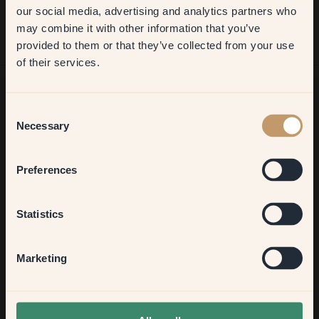
first order
zou niet aarzelen om verf van Klint aan te bevelen voor mijn
our social media, advertising and analytics partners who
komende projecten!
may combine it with other information that you’ve
​But first, which room do you
provided to them or that they’ve collected from your use
want to transform?
of their services.
Living room
Consent
Necessary
Selection
Zoek je meer inspiratie?
Welkom in onze interieurwereld. Hier krijg je goed advies,
Bedroom
inspiratie en 10% korting op je volgende aankoop
Preferences
Kitchen & Dining
Statistics
Aanmelden
Hallway
Marketing
None of the above