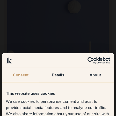
Consent
Details
About
Productafbeelding
This website uses cookies
Om mee te verven:
100 — Joy
Fluweelachtige verf in een prachtige en originele blauwe kleur
We use cookies to personalise content and ads, to
voor de nieuwe kamer van onze kinderen!
Get
10%
off your
provide social media features and to analyse our traffic.
Bestellen bij Klint:
Vlotte bestelling, snelle levering en kwaliteit zoals verwacht! Ik
We also share information about your use of our site with