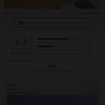
100 – Joy
@mellomsten
Bekijk meer huizen gestyled met
paars
4.3
2
5
0
4
1
3
0
2
gebaseerd op
0
1
3
beoordelingen
66
%
zouden 100 — Joy aanraden
Anne
Frankrijk
Geverifieerde klant
9 Jul 2026