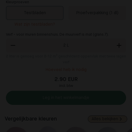
Kleurproeven
Testbladen
Proefverpakking (1 dl)
Wat zijn testbladen?
Verf - voor muren binnenshuis. De muurverf is mat (glans 7).
2
L
2
liter is genoeg voor 8-12 m² geschilderd oppervlak met twee lagen
verf
Hoeveel heb ik nodig
2.90 EUR
incl. btw
Leg in het winkelmandje
Vergelijkbare kleuren
Alles bekijken