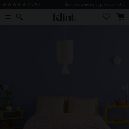
(
4930
)
Gratis verzending bij proefpakketten