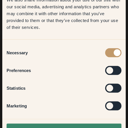
first order
our social media, advertising and analytics partners who
may combine it with other information that you’ve
​But first, which room do you
provided to them or that they’ve collected from your use
want to transform?
of their services.
Living room
Consent
Necessary
Selection
Zoek je meer inspiratie?
Bedroom
Welkom in onze interieurwereld. Hier krijg je goed advies,
inspiratie en 10% korting op je volgende aankoop
Preferences
Kitchen & Dining
Statistics
Aanmelden
Hallway
Marketing
None of the above