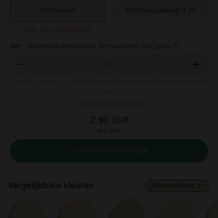
Testbladen
Proefverpakking (1 dl)
Wat zijn testbladen?
Verf - voor muren binnenshuis. De muurverf is mat (glans 7).
2
L
2
liter is genoeg voor 8-12 m² geschilderd oppervlak met twee lagen
verf
Hoeveel heb ik nodig
2.90 EUR
incl. btw
Leg in het winkelmandje
Vergelijkbare kleuren
Alles bekijken