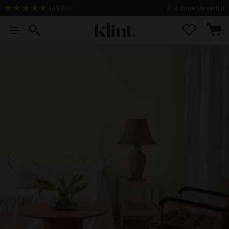
(
4930
)
2-3 dagen levertijd