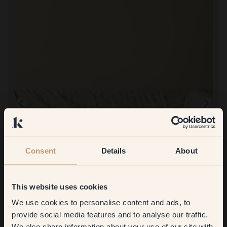
Consent
Details
About
Productafbeelding
Om mee te verven:
147 — Sauvignon
Gemakkelijk! Ongelooflijk tevreden met zowel de tint, de kleur als
This website uses cookies
de verpakking.
Bestellen bij Klint:
We use cookies to personalise content and ads, to
Get
10%
off your
Vlot! Ik heb mijn bestellingen zelf opgehaald en ze werden zeer
provide social media features and to analyse our traffic.
snel verpakt.
We also share information about your use of our site with