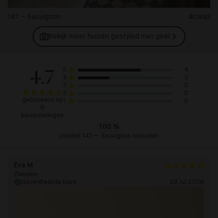
147 – Sauvignon
@tanja
Bekijk meer huizen gestyled met
geel
4.7
4
5
2
4
0
3
0
2
gebaseerd op
0
1
6
beoordelingen
100
%
zouden 147 — Sauvignon aanraden
Eva M
Zweden
Geverifieerde klant
28 Jul 2026