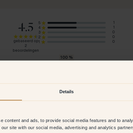
4.5
1
5
1
4
0
3
0
2
gebaseerd op
0
1
2
beoordelingen
100
%
zouden 155 — Toulouse aanraden
Olivia M
Zweden
Details
ant
27 Oct 2025
Geverifieerde klant
e content and ads, to provide social media features and to analy
 our site with our social media, advertising and analytics partn