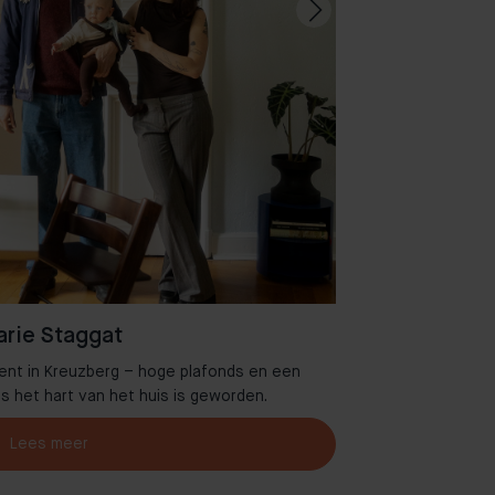
rie Staggat
ent in Kreuzberg – hoge plafonds en een
Welkom in 
es het hart van het huis is geworden.
Lees meer