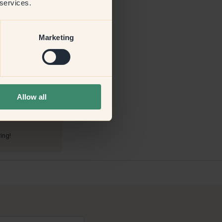
 services.
Marketing
Allow all
ouse
e schilderen en
ing!