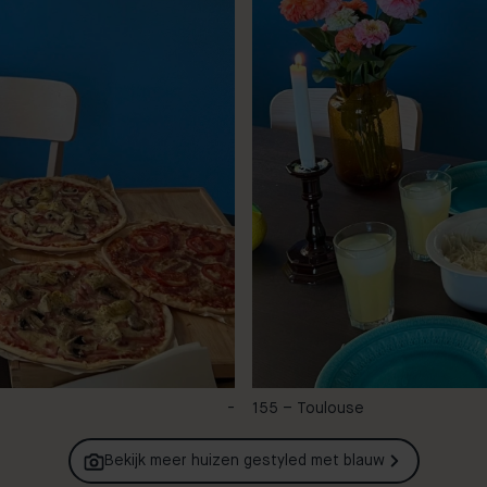
-
155 – Toulouse
Bekijk meer huizen gestyled met
blauw