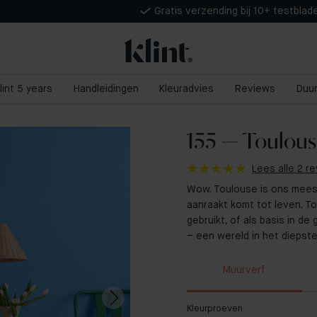
Gratis verzending bij 10+ testblad
lint 5 years
Handleidingen
Kleuradvies
Reviews
Duu
155 — Toulous
Lees alle 2 r
Wow. Toulouse is ons meest
aanraakt komt tot leven. T
gebruikt, of als basis in d
– een wereld in het diepste
Muurverf
Kleurproeven