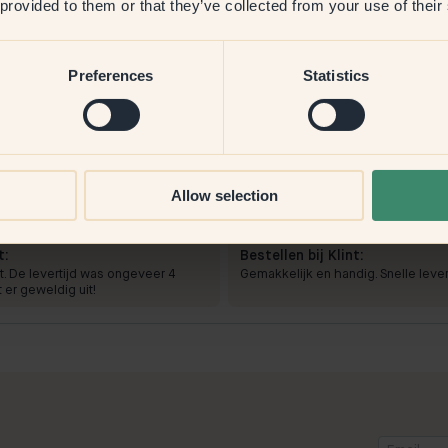
 provided to them or that they’ve collected from your use of their
Preferences
Statistics
ing
Allow selection
n:
155 — Toulouse
Om mee te verven:
155 — Toul
de zich heel goed, druppelde niet
De kleur was gemakkelijk om mee t
t er geweldig uit.
zeer dekkend.
t:
Bestellen bij Klint:
ct. De levertijd was ongeveer 4
Gemakkelijk en handig. Snelle lever
 er geweldig uit!