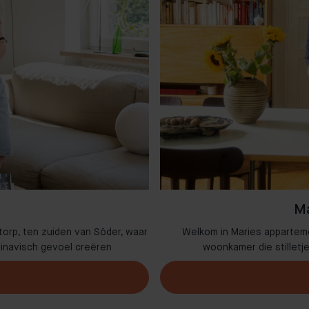
Ma
torp, ten zuiden van Söder, waar
Welkom in Maries appartem
dinavisch gevoel creëren
woonkamer die stilletj