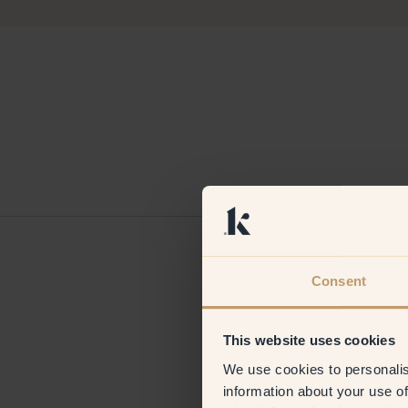
Corinna
Duitsland
Consent
Geverifieerde kl
This website uses cookies
We use cookies to personalis
information about your use of