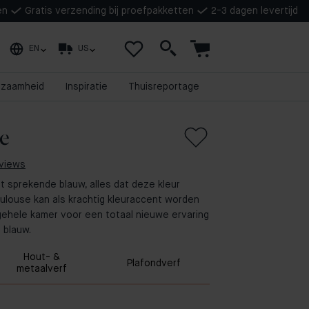
en
Gratis verzending bij proefpakketten
2-3 dagen levertijd
EN
US
rzaamheid
Inspiratie
Thuisreportage
e
eviews
 sprekende blauw, alles dat deze kleur
oulouse kan als krachtig kleuraccent worden
e gehele kamer voor een totaal nieuwe ervaring
 blauw.
Hout- &
Plafondverf
metaalverf