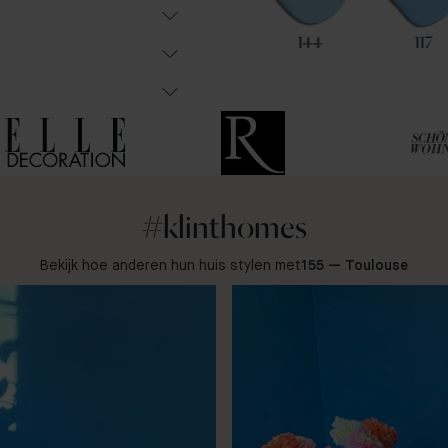
4
60
144
117
#klinthomes
Bekijk hoe anderen hun huis stylen met
155 — Toulouse