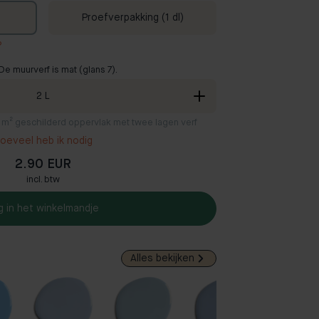
Proefverpakking (1 dl)
?
De muurverf is mat (glans 7).
2
L
2 m² geschilderd oppervlak met twee lagen verf
oeveel heb ik nodig
2.90 EUR
incl. btw
g in het winkelmandje
Alles bekijken