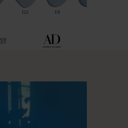
122
131
64
114