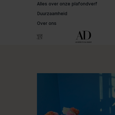
Alles over onze plafondverf
131
64
114
Duurzaamheid
Over ons