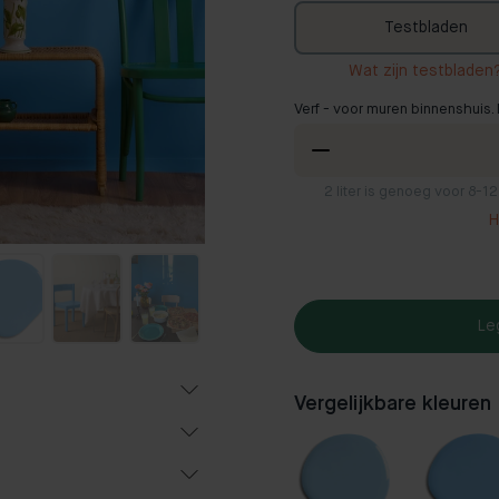
Testbladen
Wat zijn testbladen
Verf - voor muren binnenshuis. 
2
liter is genoeg voor 8-1
H
Le
Vergelijkbare kleuren
Populair
f