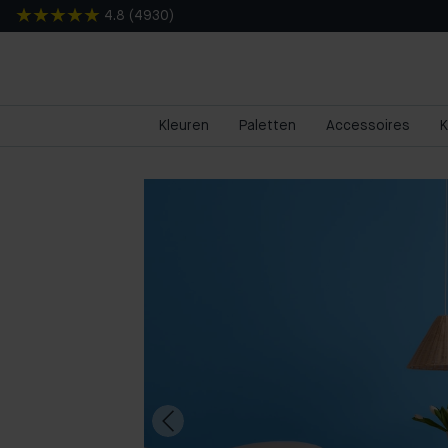
4.8
(
4930
)
Kleuren
Paletten
Accessoires
K