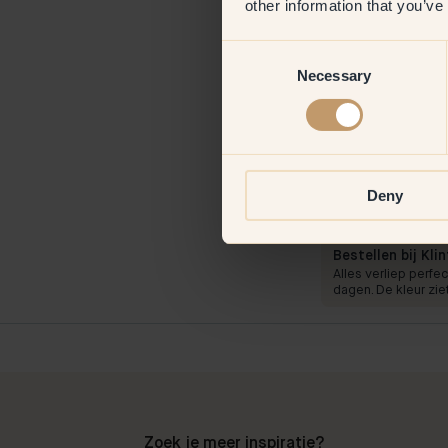
other information that you’ve
Consent
Necessary
Selection
Productafbeeld
Deny
Om mee te verve
De kleur verspreid
en de afwerking zie
Bestellen bij Klin
Alles verliep perfe
dagen. De kleur ziet
Zoek je meer inspiratie?