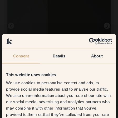
Consent
Details
About
Produktbilde
Å male med:
11 — Harmony
This website uses cookies
Vet ikke... men dekke farge fungerte ikke
We use cookies to personalise content and ads, to
Å handle hos Klint:
Get
10%
off your
provide social media features and to analyse our traffic.
Bra. Fin farge
We also share information about your use of our site with
first order
our social media, advertising and analytics partners who
may combine it with other information that you’ve
​But first, which room do you
provided to them or that they’ve collected from your use