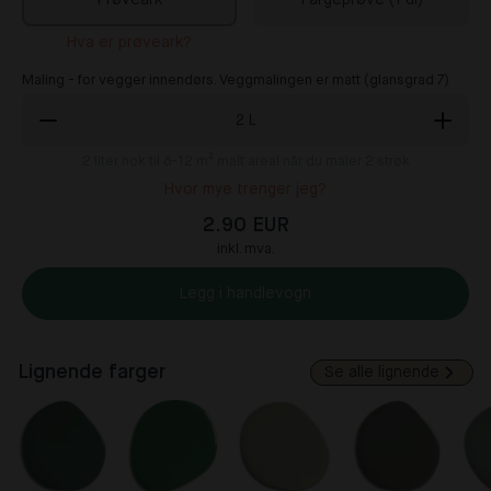
Prøveark
Fargeprøve (1 dl)
Hva er prøveark?
Maling - for vegger innendørs. Veggmalingen er matt (glansgrad 7)
2
L
2
liter nok til 8-12 m² malt areal når du maler 2 strøk
Hvor mye trenger jeg?
2.90 EUR
inkl. mva.
Legg i handlevogn
Lignende farger
Se alle lignende