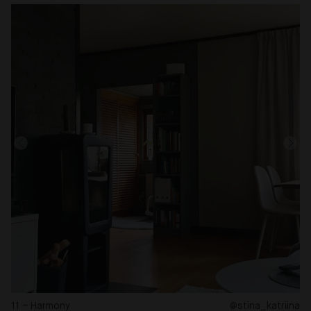
11 – Harmony
@stina_katriina