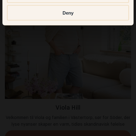
Deny
Viola Hill
Velkommen til Viola og familien i Västertorp, sør for Söder, der
lyse nyanser skaper en varm, tidløs skandinavisk følelse