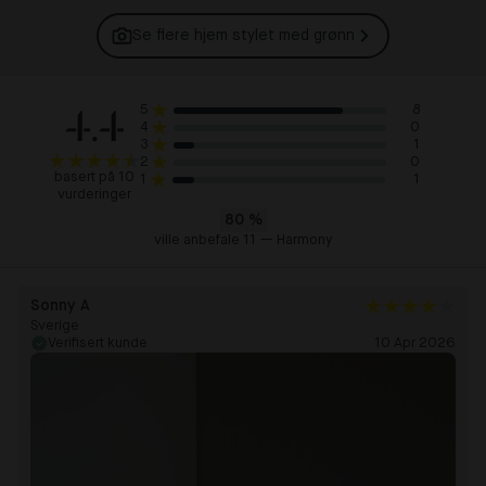
Se flere hjem stylet med
grønn
4.4
8
5
0
4
1
3
0
2
basert på 10
1
1
vurderinger
80
%
ville anbefale 11 — Harmony
Sonny A
Sverige
Verifisert kunde
10 Apr 2026