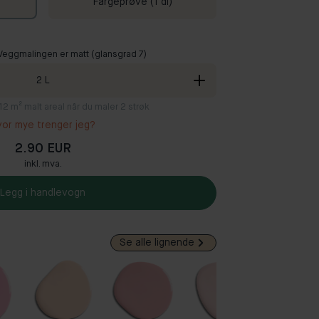
Fargeprøve (1 dl)
 Veggmalingen er matt (glansgrad 7)
2
L
8-12 m² malt areal når du maler 2 strøk
vor mye trenger jeg?
2.90 EUR
inkl. mva.
Legg i handlevogn
Se alle lignende