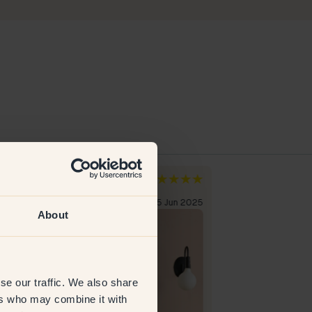
the
Lena S
erland
Sverige
erifisert kunde
15 Jun 2025
Verifisert kunde
About
se our traffic. We also share
ers who may combine it with