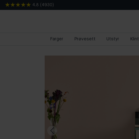
4.8
(
4930
)
Farger
Prøvesett
Utstyr
Klin