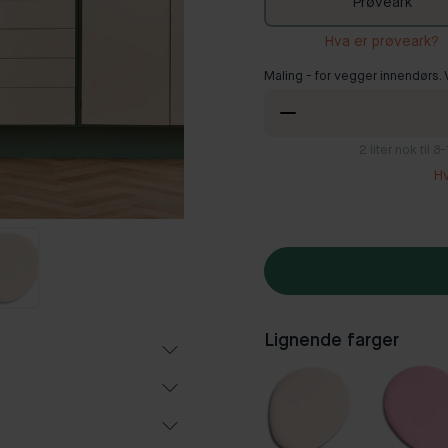
Prøveark
Hva er prøveark?
Maling - for vegger innendørs.
2
liter nok til 
H
Lignende farger