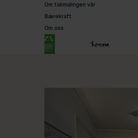
Om takmalingen vår
105
16
14
Bærekraft
Om oss