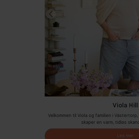
Viola Hill
 der kreativitet og
Velkommen til Viola og familien i Västertorp,
skaper en varm, tidløs skand
Les mer