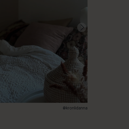
@kronlidanna
109 – Himalaya