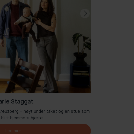
rie Staggat
i Kreuzberg – høyt under taket og en stue som
Velkommen ti
r blitt hjemmets hjerte.
Les mer