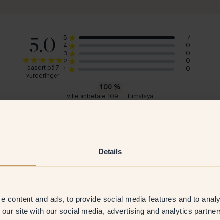
5.0
7
5
0
4
0
3
0
2
basert på 7
0
1
vurderinger
100
%
ville anbefale 109 — Himalaya
Hanna M
Myr
Sverige
Ned
2023
Verifisert kunde
15 Jun 2026
V
Details
e content and ads, to provide social media features and to analy
 our site with our social media, advertising and analytics partn