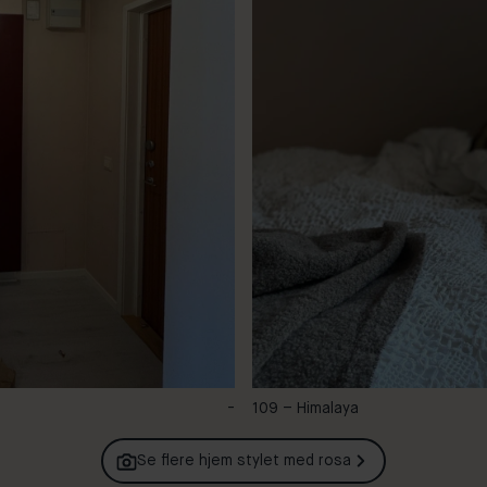
-
109 – Himalaya
Se flere hjem stylet med
rosa