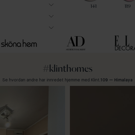
74
47
141
119
#klinthomes
Se hvordan andre har innredet hjemme med Klint.
109 — Himalaya