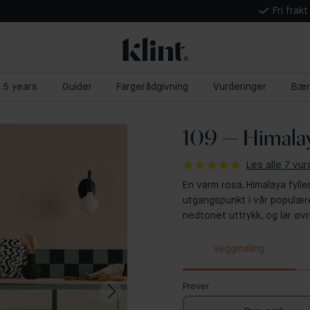
Fri frak
t 5 years
Guider
Fargerådgivning
Vurderinger
Bær
109 — Himala
Les alle 7 vur
En varm rosa. Himalaya fyl
utgangspunkt i vår populær
nedtonet uttrykk, og lar øvr
Veggmaling
Prøver