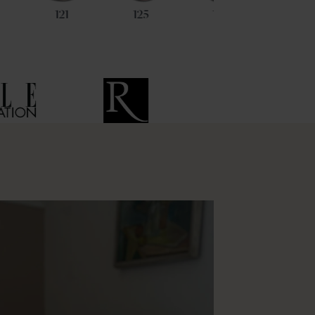
121
125
128
59