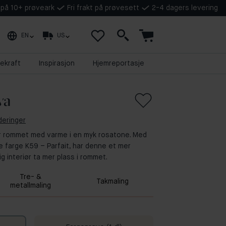
t på 10+ prøveark
Fri frakt på prøvesett
2-4 dagers levering
EN
US
ekraft
Inspirasjon
Hjemreportasje
ya
deringer
ler rommet med varme i en myk rosatone. Med
e farge K59 – Parfait, har denne et mer
ig interiør ta mer plass i rommet.
Tre- &
Takmaling
metallmaling