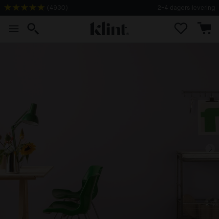
(
4930
)
2-4 dagers levering