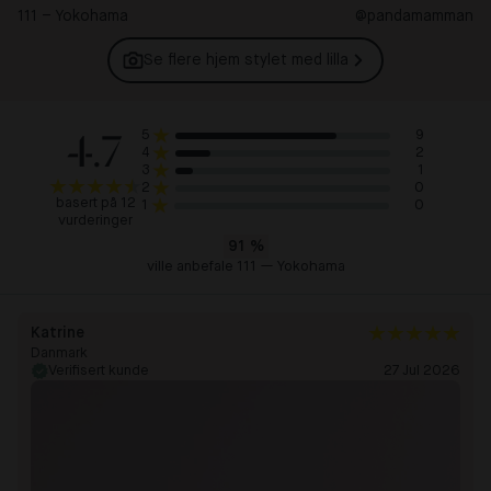
111 – Yokohama
@pandamamman
Se flere hjem stylet med
lilla
4.7
9
5
2
4
1
3
0
2
basert på 12
0
1
vurderinger
91
%
ville anbefale 111 — Yokohama
Katrine
Danmark
Verifisert kunde
27 Jul 2026