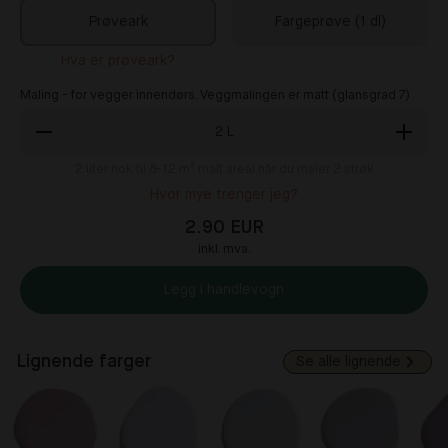
Prøveark
Fargeprøve (1 dl)
Hva er prøveark?
Maling - for vegger innendørs. Veggmalingen er matt (glansgrad 7)
2
L
2
liter nok til 8-12 m² malt areal når du maler 2 strøk
Hvor mye trenger jeg?
2.90 EUR
inkl. mva.
Legg i handlevogn
Lignende farger
Se alle lignende