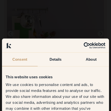
Consent
Details
About
Produktbilde
Å male med:
111 — Yokohama
This website uses cookies
Virkelig vakker lilla farge. Lett å male med.
We use cookies to personalise content and ads, to
Å handle hos Klint:
Get
10%
off your
Enkelt og oversiktlig! Flott utvalg av farger.
provide social media features and to analyse our traffic.
We also share information about your use of our site with
first order
our social media, advertising and analytics partners who
may combine it with other information that you’ve