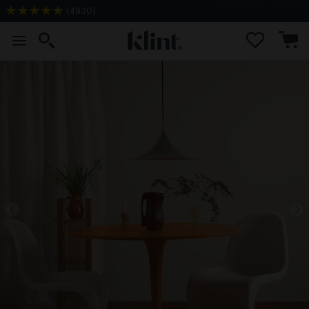
(
4930
)
Fri frakt på alla provkit