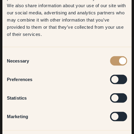
We also share information about your use of our site with
first order
our social media, advertising and analytics partners who
may combine it with other information that you’ve
​But first, which room do you
provided to them or that they’ve collected from your use
want to transform?
of their services.
Living room
Consent
Necessary
Selection
Bedroom
Preferences
Kitchen & Dining
Statistics
Hallway
Marketing