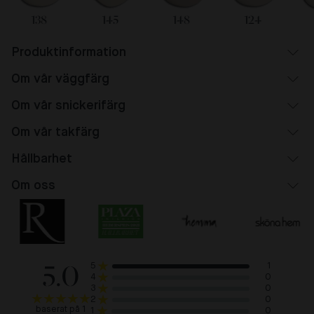
138
145
148
124
Produktinformation
Om vår väggfärg
Om vår snickerifärg
Om vår takfärg
Hållbarhet
Om oss
5.0
1
5
0
4
0
3
0
2
baserat på 1
0
1