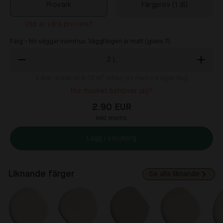
Provark
Färgprov (1 dl)
Vad är våra provark?
Färg - för väggar inomhus. Väggfärgen är matt (glans 7).
2
L
2
liter räcker till 8-12 m² målad yta med två lager färg
Hur mycket behöver jag?
2.90 EUR
inkl. moms
Lägg i varukorg
Liknande färger
Se alla liknande