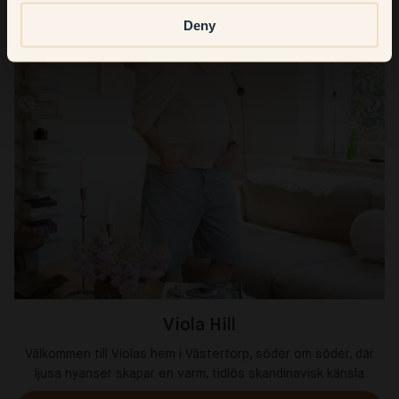
Deny
Viola Hill
Välkommen till Violas hem i Västertorp, söder om söder, där
ljusa nyanser skapar en varm, tidlös skandinavisk känsla