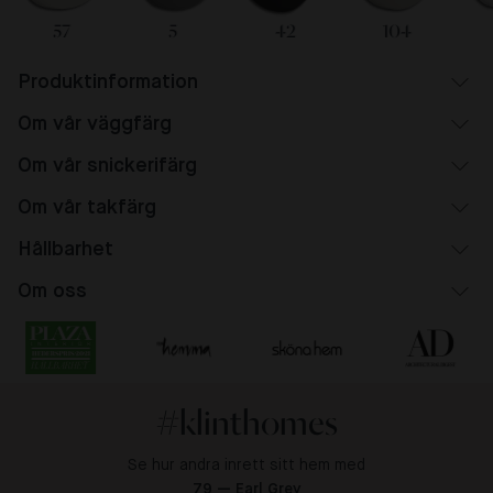
57
5
42
104
Produktinformation
Om vår väggfärg
Om vår snickerifärg
Om vår takfärg
Hållbarhet
Om oss
#klinthomes
Se hur andra inrett sitt hem med
79 — Earl Grey