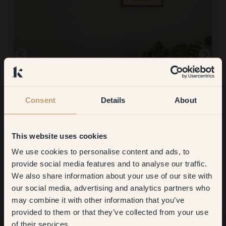
Consent
Details
About
Produktbild
This website uses cookies
Att måla med:
79 — Earl Grey
We use cookies to personalise content and ads, to
Get
10%
off your
Supersmidigt! Vår 12 åring deltog också i målningen
provide social media features and to analyse our traffic.
Att handla med Klint:
We also share information about your use of our site with
first order
Smidigt och enkelt. Vid andra beställningen hade jag fått en kod
och gratis leverans. När jag använde koden så ändrades dock inte
our social media, advertising and analytics partners who
leveranskostnaden. Lite trist.
may combine it with other information that you’ve
​But first, which room do you
provided to them or that they’ve collected from your use
want to transform?
of their services.