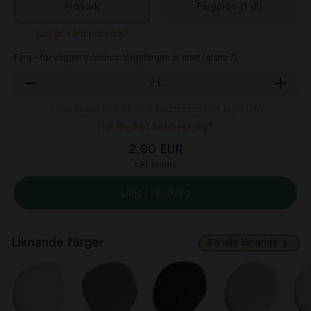
Provark
Färgprov (1 dl)
Vad är våra provark?
Färg - för väggar inomhus. Väggfärgen är matt (glans 7).
2
L
2
liter räcker till 8-12 m² målad yta med två lager färg
Hur mycket behöver jag?
2.90 EUR
inkl. moms
Lägg i varukorg
Liknande färger
Se alla liknande