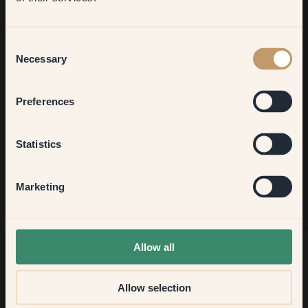
Living room
Vill du få mer inspiration?
Consent
Välkommen in i vår inredningsvärld. Få goda råd, inspiration
Necessary
Selection
och 10% rabatt på ett framtida köp.
Bedroom
Preferences
Kitchen & Dining
Statistics
Gå med
Hallway
Marketing
None of the above
Allow all
Allow selection