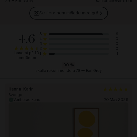
79 – Earl Grey
@michellewistrom
Se flera hem målade med
grå
4.6
9
5
0
4
0
3
0
2
baserat på 10
1
1
omdömen
90
%
skulle rekommendera 79 — Earl Grey
Hanna-Karin
Sverige
Verifierad kund
20 May 2026