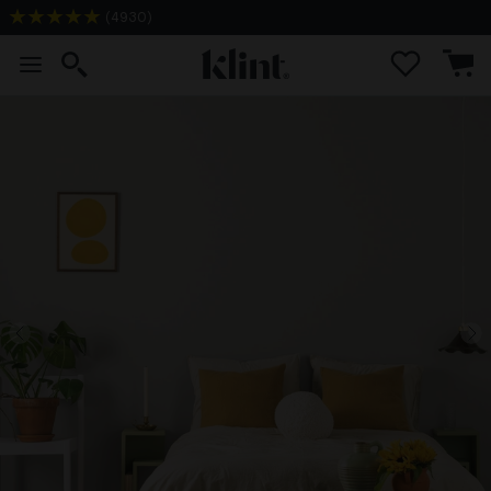
(
4930
)
1-2 dagars leveranstid