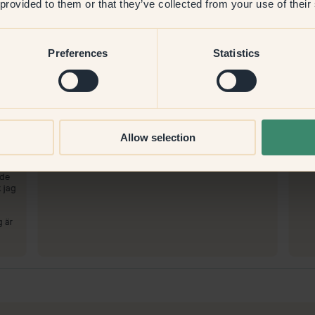
 provided to them or that they’ve collected from your use of their
Preferences
Statistics
Att måla med:
22 — Lavender
Att
Allow selection
a,
Vacker, djup och lager på lager
Fant
täck
Att handla med Klint:
Fantastiskt!
ade
k jag
g är