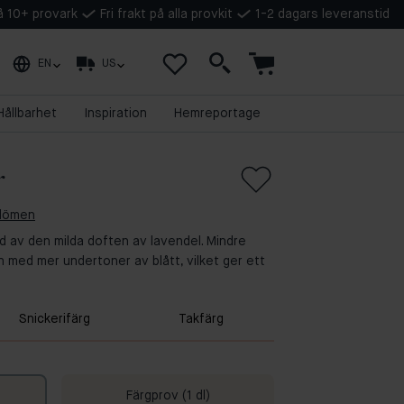
på 10+ provark
Fri frakt på alla provkit
1-2 dagars leveranstid
EN
US
Hållbarhet
Inspiration
Hemreportage
r
mdömen
erad av den milda doften av lavendel. Mindre
h med mer undertoner av blått, vilket ger ett
Snickerifärg
Takfärg
Färgprov (1 dl)