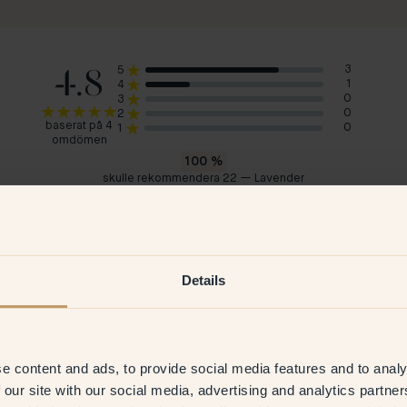
4.8
3
5
1
4
0
3
0
2
baserat på 4
0
1
omdömen
100
%
skulle rekommendera 22 — Lavender
Merel
Lau
Nederländerna
Sve
2026
Verifierad kund
9 Jun 2025
V
Details
e content and ads, to provide social media features and to analy
 our site with our social media, advertising and analytics partn