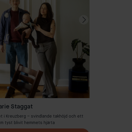
rie Staggat
et i Kreuzberg – svindlande takhöjd och ett
Välkommen ti
 tyst blivit hemmets hjärta