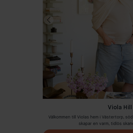
Viola Hill
där kreativitet och
Välkommen till Violas hem i Västertorp, söd
skapar en varm, tidlös skan