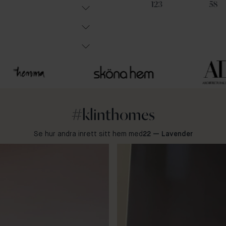
100
65
123
58
#klinthomes
Se hur andra inrett sitt hem med
22 — Lavender