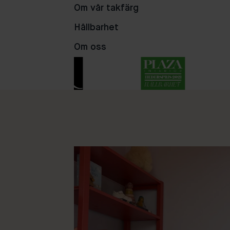
75
93
84
Om vår takfärg
Hållbarhet
Om oss