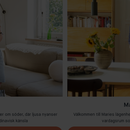
Ma
er om söder, där ljusa nyanser
Välkommen till Maries lägenh
dinavisk känsla
vardagsrum som