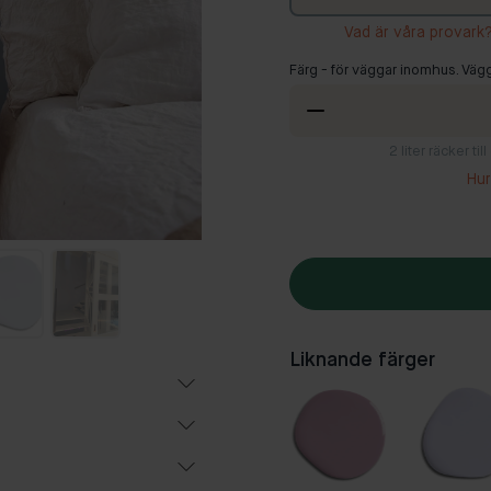
Vad är våra provark
Färg - för väggar inomhus. Vägg
2
liter räcker ti
Hur
Liknande färger