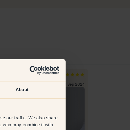
ra G
Anna J
rige
Sverige
erifierad kund
11 Sep 2024
Verifierad kund
About
se our traffic. We also share
ers who may combine it with