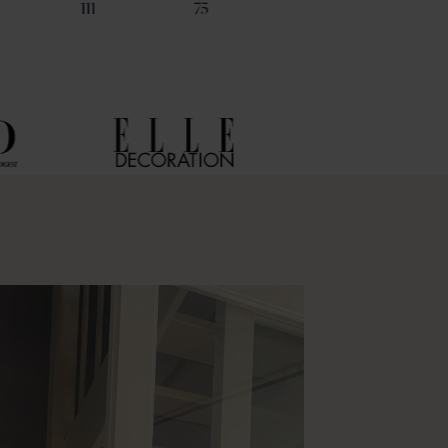
111
75
93
84