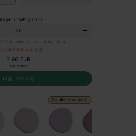
?
färgen är matt (glans 7).
2
L
ll 8-12 m² målad yta med två lager färg
 mycket behöver jag?
2.90 EUR
inkl. moms
Lägg i varukorg
Se alla liknande