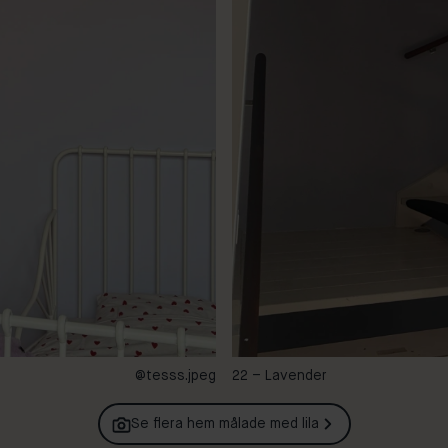
@tesss.jpeg
22 – Lavender
Se flera hem målade med
lila