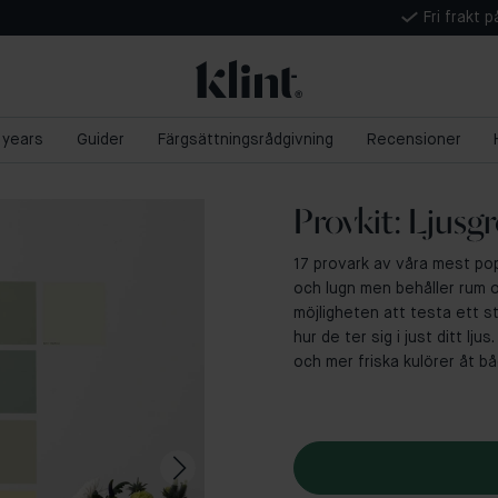
Fri frakt 
5 years
Guider
Färgsättningsrådgivning
Recensioner
Provkit: Ljusg
17 provark av våra mest pop
och lugn men behåller rum oc
möjligheten att testa ett st
hur de ter sig i just ditt l
och mer friska kulörer åt bå