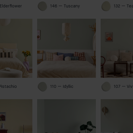
Elderflower 
146 — Tuscany 
132 — Tea
Pistachio 
110 — Idyllic 
107 — Viv