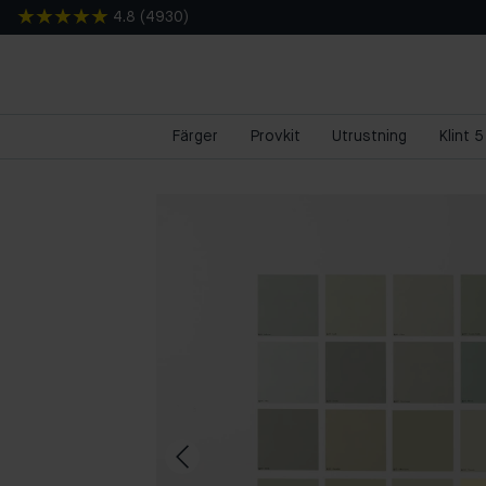
4.8
(
4930
)
Färger
Provkit
Utrustning
Klint 