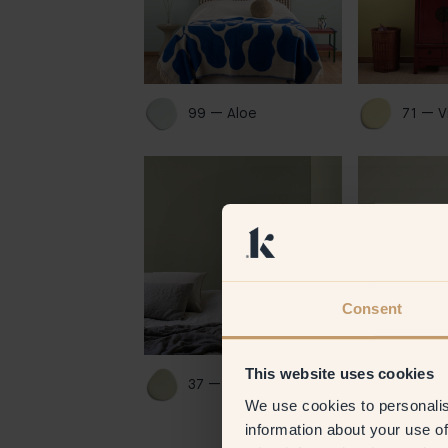
99 — Aloe 
71 — V
Consent
This website uses cookies
37 — Olive Grove 
33 — L
We use cookies to personalis
information about your use of