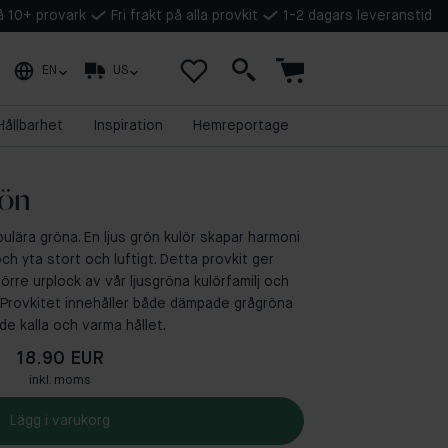
på 10+ provark
Fri frakt på alla provkit
1-2 dagars leveranstid
EN
US
Hållbarhet
Inspiration
Hemreportage
rön
ulära gröna. En ljus grön kulör skapar harmoni
h yta stort och luftigt. Detta provkit ger
örre urplock av vår ljusgröna kulörfamilj och
jus. Provkitet innehåller både dämpade grågröna
de kalla och varma hållet.
18.90 EUR
inkl. moms
Lägg i varukorg