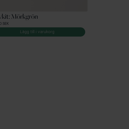
vkit: Mörkgrön
0 SEK
Lägg till i varukorg