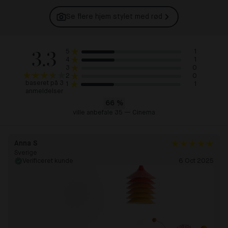
Se flere hjem stylet med
rød
3.3
1
5
1
4
0
3
0
2
baseret på 3
1
1
anmeldelser
66
%
ville anbefale 35 — Cinema
Anna S
Sverige
Verificeret kunde
6 Oct 2025