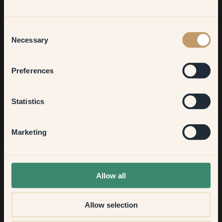
Vil du have mere inspiration?
Velkommen til vores verden af livlige farver! Få hjælpsomme
Living room
tips, inspirerende idéer og 10% rabat på din næste bestilling.
Consent
Necessary
Selection
Bedroom
Preferences
Tilmeld dig
Kitchen & Dining
Statistics
Hallway
Marketing
None of the above
Allow all
Allow selection