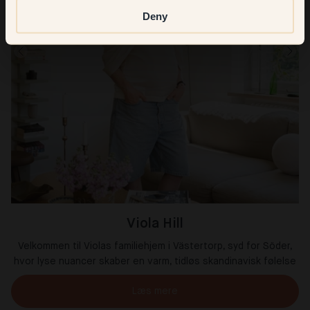
Deny
Viola Hill
Velkommen til Violas familiehjem i Västertorp, syd for Söder,
hvor lyse nuancer skaber en varm, tidløs skandinavisk følelse
Læs mere