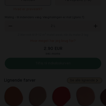
Prøveark
Farveprøve (1 dl)
Hvad er prøveark?
Maling - til indendørs væg. Vægmalingen er mat (glans 7).
2
L
2
liter nok til 8-12 m² malet areal, når du maler 2 lag
Hvor meget har jeg brug for?
2.90 EUR
inkl. moms
Tilføj til indkøbskurven
Lignende farver
Se alle lignende