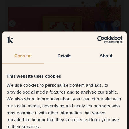
Consent
Details
About
Produktbillede
This website uses cookies
At male med:
35 — Cinema
We use cookies to personalise content and ads, to
Målt et loft i biografen. Det blev super flot!
Get
10%
off your
provide social media features and to analyse our traffic.
At handle hos Klint:
Enkelt og glat!
We also share information about your use of our site with
first order
our social media, advertising and analytics partners who
may combine it with other information that you’ve
​But first, which room do you
provided to them or that they’ve collected from your use
want to transform?
of their services.