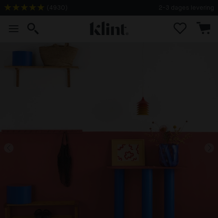
(
4930
)
2-3 dages levering