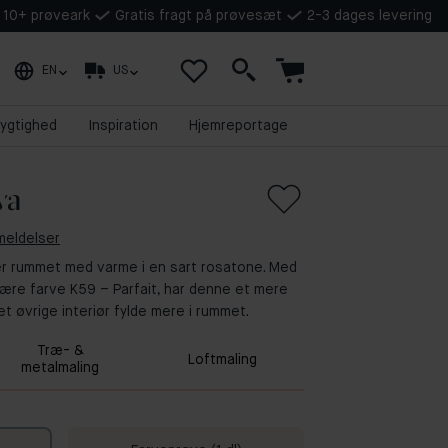
å 10+ prøveark
Gratis fragt på prøvesæt
2-3 dages levering
EN
US
ygtighed
Inspiration
Hjemreportage
ya
meldelser
der rummet med varme i en sart rosatone. Med
ære farve K59 – Parfait, har denne et mere
t øvrige interiør fylde mere i rummet.
Træ- &
Loftmaling
metalmaling