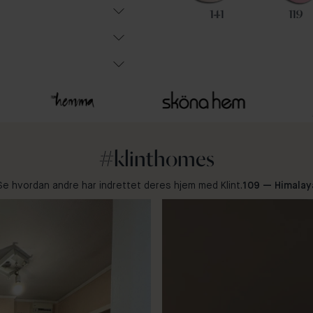
74
47
141
119
#klinthomes
Se hvordan andre har indrettet deres hjem med Klint.
109 — Himalay