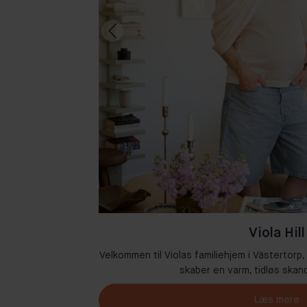
Viola Hill
Amsterdam, hvor
Velkommen til Violas familiehjem i Västertorp,
n.
skaber en varm, tidløs skand
Læs mere