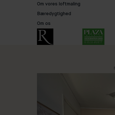
Om vores loftmaling
105
16
14
Bæredygtighed
Om os