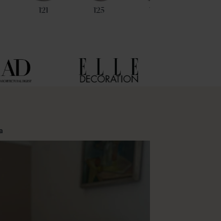
121
125
128
59
a