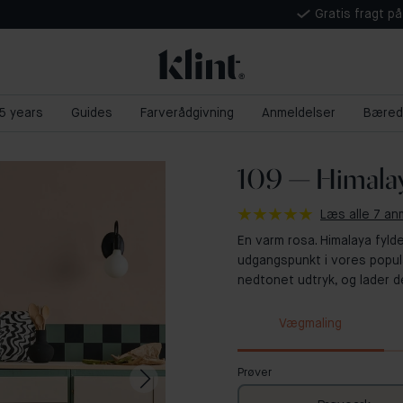
Gratis fragt p
 5 years
Guides
Farverådgivning
Anmeldelser
Bæred
109 — Himala
Læs alle 7 an
En varm rosa. Himalaya fyl
udgangspunkt i vores popul
nedtonet udtryk, og lader de
Vægmaling
Prøver