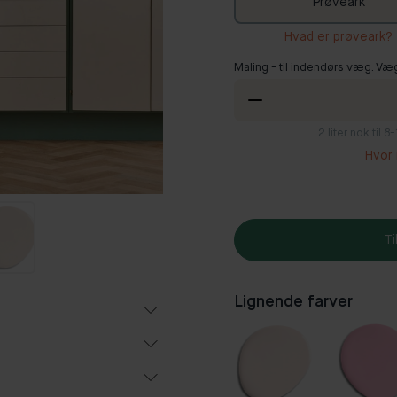
Prøveark
Hvad er prøveark?
Maling - til indendørs væg. Væ
2
liter nok til 
Hvor 
Ti
Lignende farver