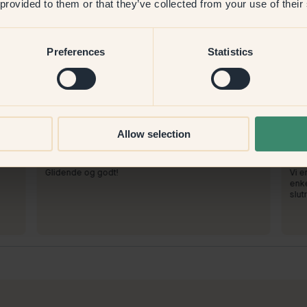
 provided to them or that they’ve collected from your use of their
Preferences
Statistics
At male med:
109 — Himalaya
At 
Allow selection
De gik strålende, en meget fin lys rosa, der er lidt
g.
Vi e
askeagtig i tonen, perfekt med rioja!
enke
At handle hos Klint:
At 
Glidende og godt!
Vi e
enke
slut