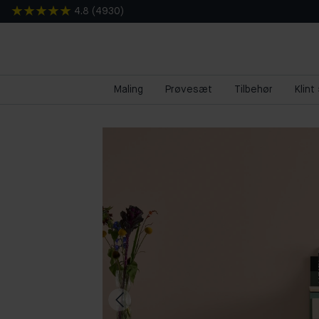
4.8
(
4930
)
Maling
Prøvesæt
Tilbehør
Klint