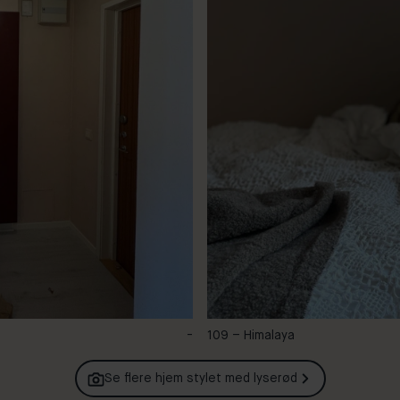
-
109 – Himalaya
Se flere hjem stylet med
lyserød