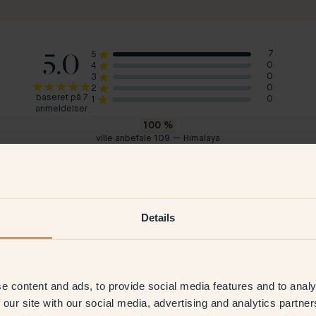
5.0
7
5
0
4
0
3
0
2
baseret på 7
0
1
anmeldelser
100
%
ville anbefale 109 — Himalaya
Hanna M
Myr
Sverige
Holl
2023
Verificeret kunde
15 Jun 2026
V
Details
e content and ads, to provide social media features and to analy
 our site with our social media, advertising and analytics partn