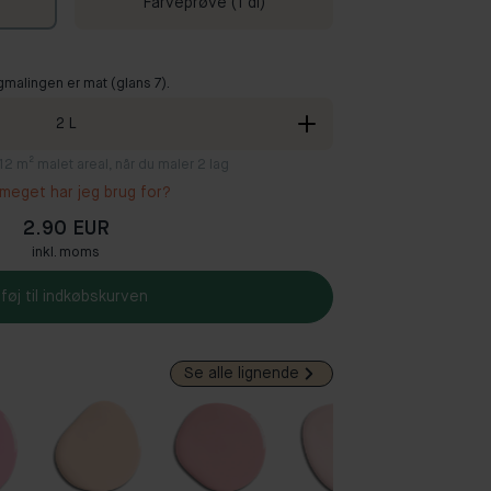
Farveprøve (1 dl)
gmalingen er mat (glans 7).
2
L
8-12 m² malet areal, når du maler 2 lag
meget har jeg brug for?
2.90 EUR
inkl. moms
lføj til indkøbskurven
Se alle lignende