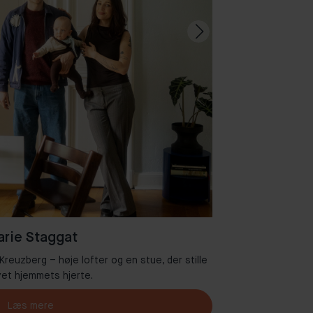
rie Staggat
 Kreuzberg – høje lofter og en stue, der stille
Velkommen til
vet hjemmets hjerte.
Læs mere