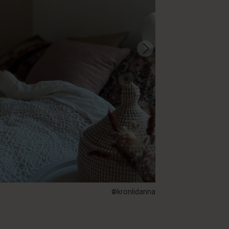
@kronlidanna
109 – Himalaya