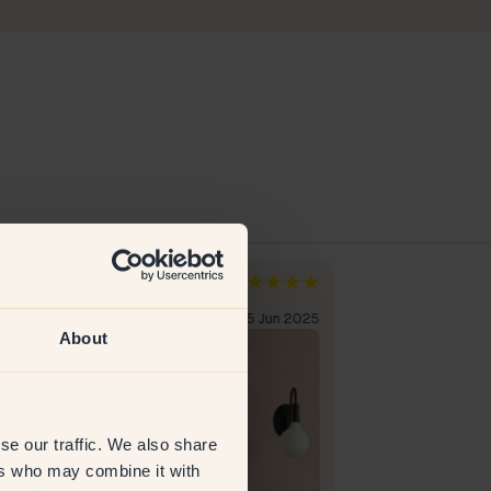
the
Lena S
and
Sverige
erificeret kunde
15 Jun 2025
Verificeret kunde
About
se our traffic. We also share
ers who may combine it with