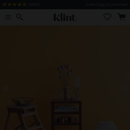
(
4995
)
Gratis fragt på prøvesæt