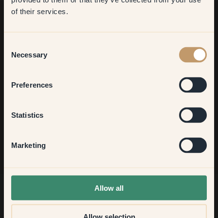
want to transform?
of their services.
Vil du have mere inspiration?
Living room
Consent
Velkommen til vores verden af livlige farver! Få hjælpsomme
Necessary
Selection
tips, inspirerende idéer og 10% rabat på din næste bestilling.
Bedroom
Preferences
Kitchen & Dining
Tilmeld dig
Statistics
Hallway
Marketing
None of the above
Allow all
Allow selection