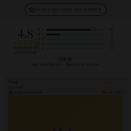
Se flere hjem stylet med
orange
4.8
10
5
3
4
0
3
0
2
baseret på 13
0
1
anmeldelser
100
%
ville anbefale 69 — Sketch For Summer
Trine
Danmark
Verificeret kunde
25 Jul 2026