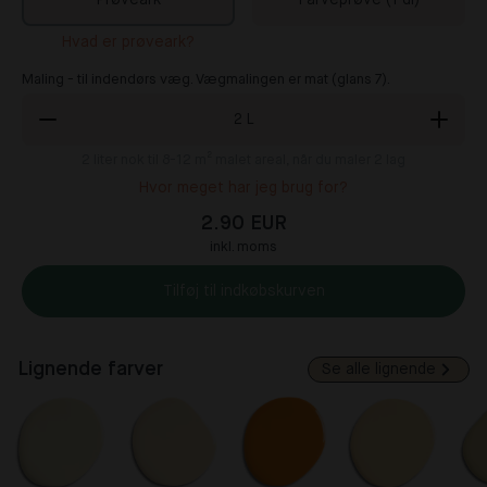
Prøveark
Farveprøve (1 dl)
Hvad er prøveark?
Maling - til indendørs væg. Vægmalingen er mat (glans 7).
2
L
2
liter nok til 8-12 m² malet areal, når du maler 2 lag
Hvor meget har jeg brug for?
2.90 EUR
inkl. moms
Tilføj til indkøbskurven
Lignende farver
Se alle lignende