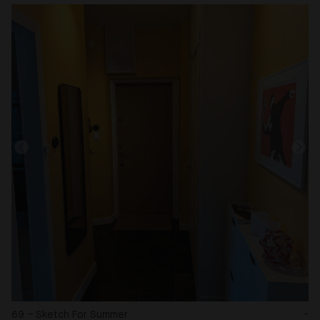
69 – Sketch For Summer
-