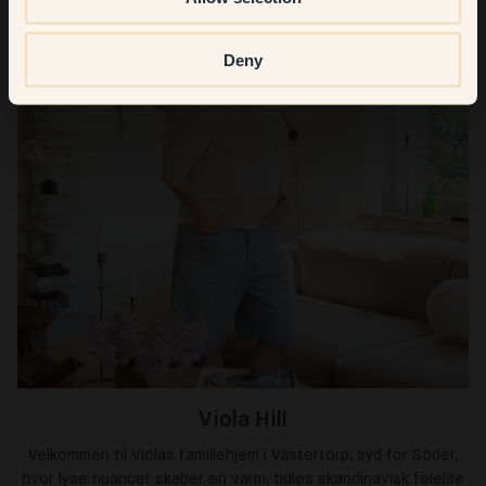
Deny
Viola Hill
Velkommen til Violas familiehjem i Västertorp, syd for Söder,
hvor lyse nuancer skaber en varm, tidløs skandinavisk følelse