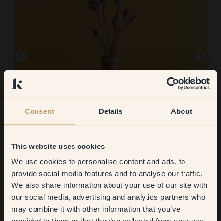
Consent
Details
About
Produktbillede
At male med:
69 — Sketch For Summer
This website uses cookies
Det var nemt. Praktisk med malingen i en pose.
At handle hos Klint:
We use cookies to personalise content and ads, to
Get
10%
off your
Det var nemt og hurtig levering
provide social media features and to analyse our traffic.
We also share information about your use of our site with
first order
our social media, advertising and analytics partners who
may combine it with other information that you’ve
​But first, which room do you
provided to them or that they’ve collected from your use