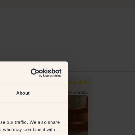
elica
Katharina
weden
Schweden
About
erifizierter Kunde
9 Nov 2025
Verifizierter Kun
se our traffic. We also share
ers who may combine it with