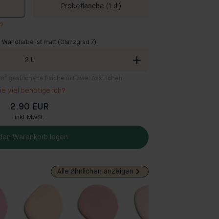
Probeflasche (1 dl)
r?
 Wandfarbe ist matt (Glanzgrad 7).
2
L
2 m² gestrichene Fläche mit zwei Anstrichen
e viel benötige ich?
2.90 EUR
inkl. MwSt.
 den Warenkorb legen
Alle ähnlichen anzeigen