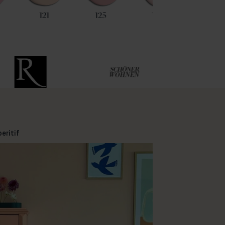
121
125
128
59
eritif