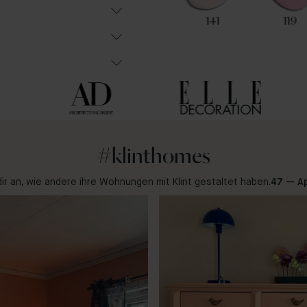
14
74
141
119
#klinthomes
dir an, wie andere ihre Wohnungen mit Klint gestaltet haben.
47 — Ap