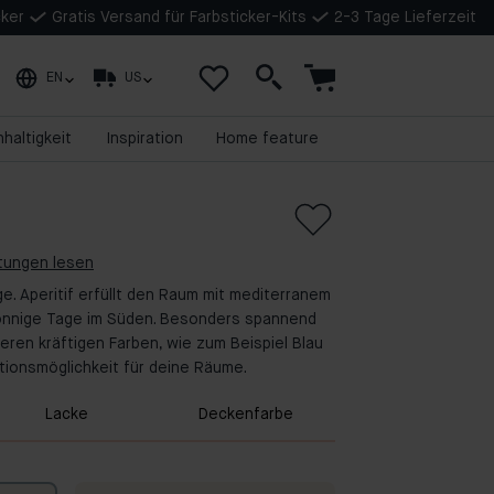
cker
Gratis Versand für Farbsticker-Kits
2-3 Tage Lieferzeit
EN
US
haltigkeit
Inspiration
Home feature
rtungen lesen
ge. Aperitif erfüllt den Raum mit mediterranem
sonnige Tage im Süden. Besonders spannend
deren kräftigen Farben, wie zum Beispiel Blau
ionsmöglichkeit für deine Räume.
Lacke
Deckenfarbe