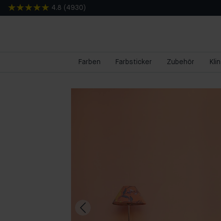
4.8
(
4930
)
Farben
Farbsticker
Zubehör
Kli