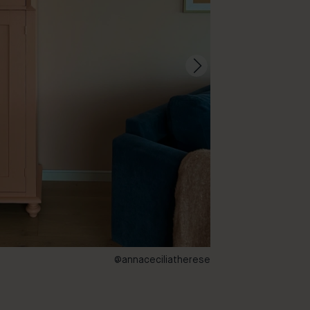
@annaceciliatherese
47 – Aperitif, 59 – 