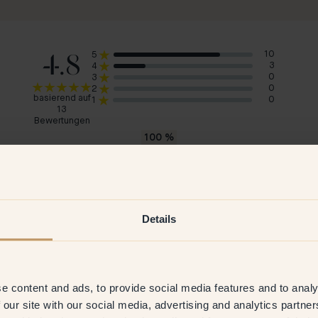
4.8
10
5
3
4
0
3
0
2
basierend auf
0
1
13
Bewertungen
100
%
würde 47 — Aperitif empfehlen
Guri E
Ang
Norwegen
Sch
Details
2026
Verifizierter Kunde
30 Jan 2026
V
e content and ads, to provide social media features and to analy
 our site with our social media, advertising and analytics partn