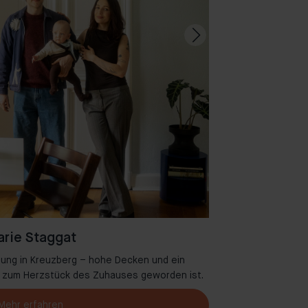
rie Staggat
ung in Kreuzberg – hohe Decken und ein
Willkommen in A
se zum Herzstück des Zuhauses geworden ist.
Mehr erfahren