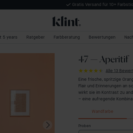
Gratis Versand für 10+ Farbsti
nt 5 years
Ratgeber
Farbberatung
Bewertungen
Nach
47 — Aperitif
Alle 13 Bewe
Eine frische, spritzige Oran
Flair und Erinnerungen an 
wirkt sie im Kontrast zu an
– eine aufregende Kombinat
Wandfarbe
Proben