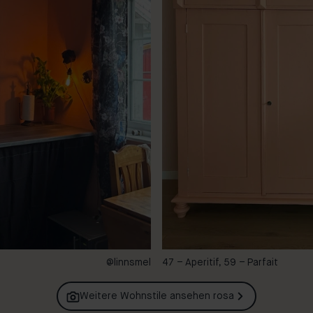
@linnsmel
47 – Aperitif, 59 – Parfait
Weitere Wohnstile ansehen
rosa