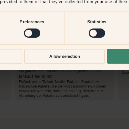
 provided to them or that they’ve collected from your use of their
Preferences
Statistics
Allow selection
Zum Streichen mit:
47 — Aperitif
Zum
Eine lebendige und schöne Farbe, die gute Laune
Sehr
macht! Ich habe es nur an zwei Wänden gestrichen.
Ein
Ein ganzes Zimmer könnte zu viel gewesen sein.
Supe
Einkauf bei Klint:
Einfach und effizient. Schön, Farbe in Beuteln zu
haben. Die Pakete, die per Post ankommen, können
etwas schwer sein, daher ist es klug, dies bei der
Abholung der Pakete zu berücksichtigen.