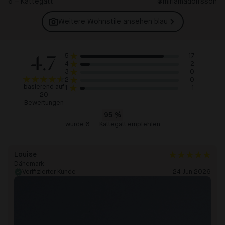
6 – Kattegatt
@miriamadolfsson
Weitere Wohnstile ansehen
blau
4.7
17
5
2
4
0
3
0
2
basierend auf
1
1
20
Bewertungen
95
%
würde 6 — Kattegatt empfehlen
Louise
Dänemark
Verifizierter Kunde
24 Jun 2026