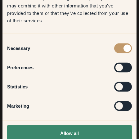
may combine it with other information that you’ve
​But first, which room do you
provided to them or that they’ve collected from your use
want to transform?
of their services.
Möchtest du noch mehr Anregungen?
Komm in unsere Welt voller lebendiger Farben! Hier findest du
Living room
nützliche Tipps, Anregungen und 10% Rabatt auf deinen
Consent
nächsten Einkauf.
Necessary
Selection
Bedroom
Preferences
Jetzt anmelden
Kitchen & Dining
Statistics
Hallway
Marketing
None of the above
Allow all