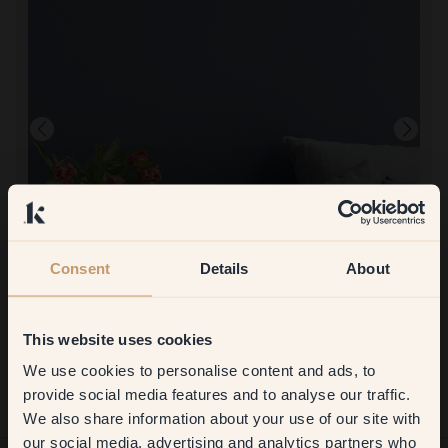
Consent
Details
About
Produktbild
Zum Streichen mit:
6 — Kattegatt
Super gut
This website uses cookies
Einkauf bei Klint:
Tolle Farben, die gut decken. Einfach zu verarbeiten.
We use cookies to personalise content and ads, to
Get
10%
off your
provide social media features and to analyse our traffic.
We also share information about your use of our site with
first order
our social media, advertising and analytics partners who