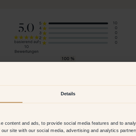
5.0
10
5
0
4
0
3
0
2
basierend auf
0
1
10
Bewertungen
100
%
würde 96 — Pigeon Blue empfehlen
Julie
Kar
Deutschland
Sch
Details
2026
Verifizierter Kunde
26 Jun 2026
V
e content and ads, to provide social media features and to analy
 our site with our social media, advertising and analytics partn