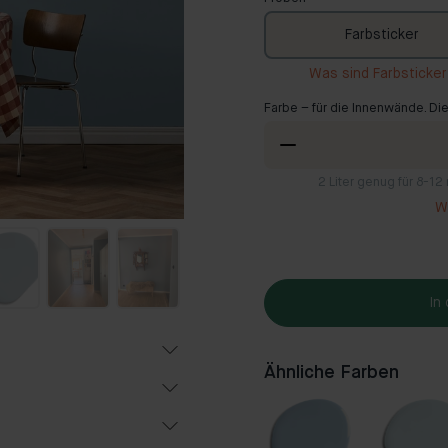
Farbsticker
Was sind Farbsticke
Farbe – für die Innenwände. Die
2
Liter genug für 8-1
Wi
In
Ähnliche Farben