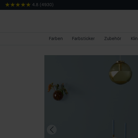
4.8
(
4930
)
Farben
Farbsticker
Zubehör
Kli