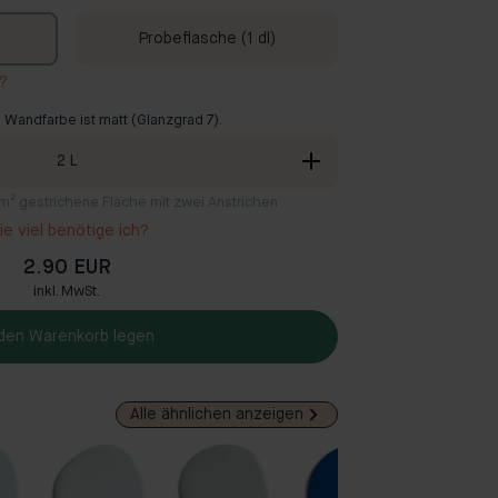
Probeflasche (1 dl)
r?
 Wandfarbe ist matt (Glanzgrad 7).
2
L
2 m² gestrichene Fläche mit zwei Anstrichen
e viel benötige ich?
2.90 EUR
inkl. MwSt.
 den Warenkorb legen
Alle ähnlichen anzeigen
Belie