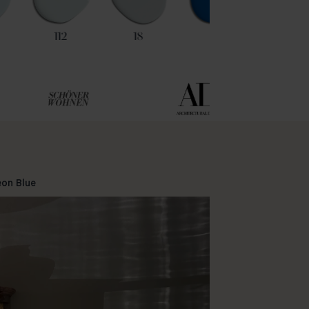
112
18
29
6
on Blue