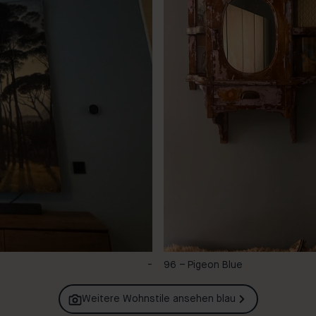
-
96 – Pigeon Blue
Weitere Wohnstile ansehen
blau