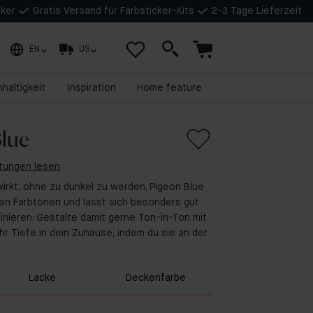
cker
Gratis Versand für Farbsticker-Kits
2-3 Tage Lieferzeit
EN
US
haltigkeit
Inspiration
Home feature
lue
rtungen lesen
 wirkt, ohne zu dunkel zu werden. Pigeon Blue
len Farbtönen und lässt sich besonders gut
inieren. Gestalte damit gerne Ton-in-Ton mit
hr Tiefe in dein Zuhause, indem du sie an der
Lacke
Deckenfarbe