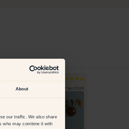
l O
Erika M
weden
Schweden
About
erifizierter Kunde
27 Apr 2026
Verifizierter Kun
se our traffic. We also share
ers who may combine it with