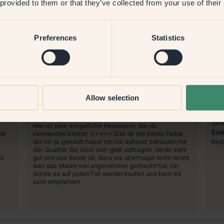
 provided to them or that they’ve collected from your use of their
Preferences
Statistics
Allow selection
Zum Streichen mit:
96 — Pigeon Blue
Zum
t
Einfach, geht nirgendwohin. Ich bleibe hier
Sehr
Schr
Einkauf bei Klint:
deck
Hier ist eine ausgefeilte Rezension, die du
Ein
alb
verwenden kannst: ⭐⭐⭐⭐⭐ Das ist die beste Farbe,
die ich je gekauft habe! Ich bin äußerst zufrieden mit
Reib
der Qualität. Sie lässt sich glatt auftragen, deckt sehr
ss
gut und das Beste ist, dass sie überhaupt nicht riecht,
was das Malen viel angenehmer gemacht hat. Ich
würde es auf jeden Fall wieder kaufen und kann es
sehr empfehlen.