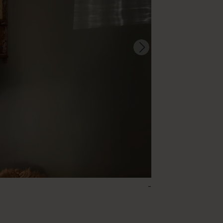
-
96 – Pigeon Blue