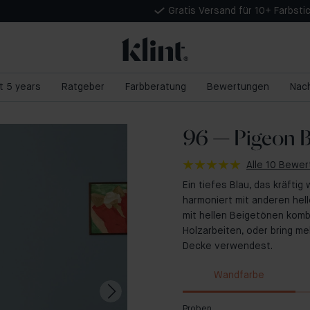
Gratis Versand für 10+ Farbsti
nt 5 years
Ratgeber
Farbberatung
Bewertungen
Nach
96 — Pigeon B
Alle 10 Bewe
Ein tiefes Blau, das kräftig
harmoniert mit anderen hel
mit hellen Beigetönen komb
Holzarbeiten, oder bring me
Decke verwendest.
Wandfarbe
Proben