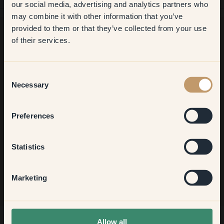
our social media, advertising and analytics partners who
may combine it with other information that you’ve
​But first, which room do you
provided to them or that they’ve collected from your use
want to transform?
of their services.
Möchtest du noch mehr Anregungen?
Komm in unsere Welt voller lebendiger Farben! Hier findest du
Living room
Consent
nützliche Tipps, Anregungen und 10% Rabatt auf deinen
Necessary
Selection
nächsten Einkauf.
Bedroom
Preferences
Kitchen & Dining
Jetzt anmelden
Statistics
Hallway
Marketing
None of the above
Allow all