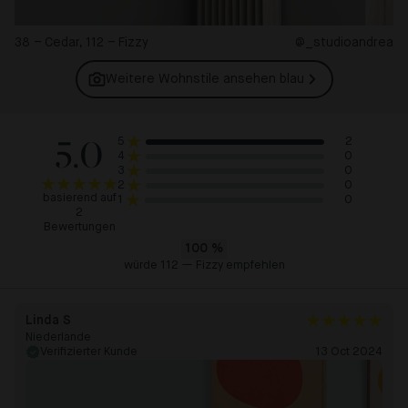
38 – Cedar, 112 – Fizzy
@_studioandrea
Weitere Wohnstile ansehen
blau
5.0
2
5
0
4
0
3
0
2
basierend auf
0
1
2
Bewertungen
100
%
würde 112 — Fizzy empfehlen
Linda S
Niederlande
Verifizierter Kunde
13 Oct 2024