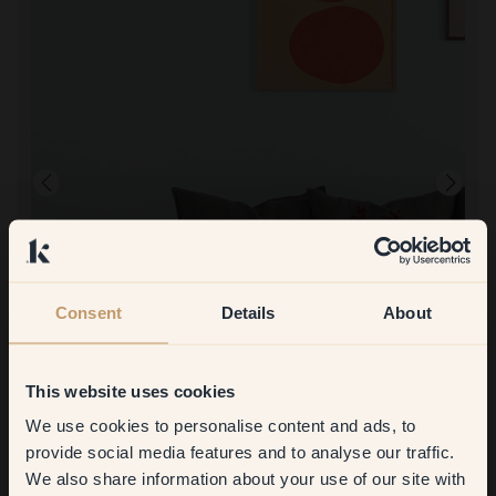
Consent
Details
About
Produktbild
Zum Streichen mit:
112 — Fizzy
This website uses cookies
Unglaublich subtile und schöne Farbe für meine Küche! Ich habe
We use cookies to personalise content and ads, to
dies für meine neue Küche verwendet. Ich liebe es! Und nicht nur
Get
10%
off your
ich, alle meine Freunde bewundern die Farbe und die Qualität. Ich
provide social media features and to analyse our traffic.
empfehle es sehr!
We also share information about your use of our site with
first order