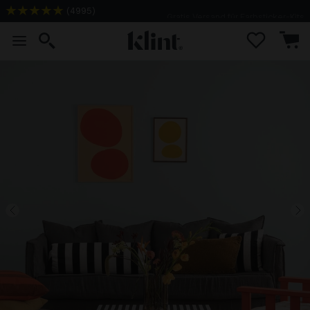
(
4995
)
Gratis Versand für Farbsticker-Kits