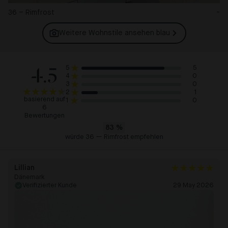
36 – Rimfrost
-
Weitere Wohnstile ansehen
blau
4.5
5
5
0
4
0
3
1
2
basierend auf
0
1
6
Bewertungen
83
%
würde 36 — Rimfrost empfehlen
Lillian
Dänemark
Verifizierter Kunde
29 May 2026