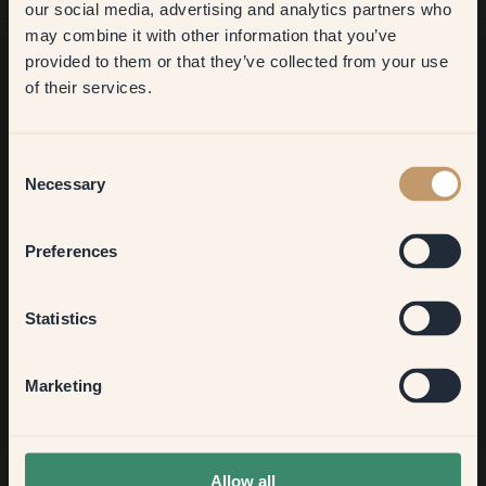
our social media, advertising and analytics partners who
may combine it with other information that you’ve
​But first, which room do you
provided to them or that they’ve collected from your use
want to transform?
of their services.
Möchtest du noch mehr Anregungen?
Komm in unsere Welt voller lebendiger Farben! Hier findest du
Living room
Consent
nützliche Tipps, Anregungen und 10% Rabatt auf deinen
Necessary
Selection
nächsten Einkauf.
Bedroom
Preferences
Kitchen & Dining
Jetzt anmelden
Statistics
Hallway
Marketing
None of the above
Allow all