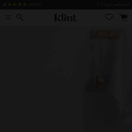
(
4930
)
2-3 Tage Lieferzeit