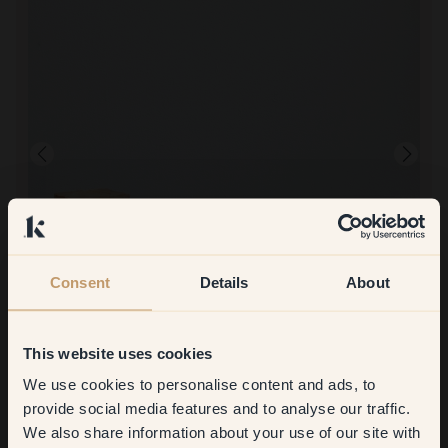
Consent
Details
About
Produktbild
Zum Streichen mit:
36 — Rimfrost
es war Limone, mit dem ich gemalt habe, schönes Ergebnis,
This website uses cookies
schönes Licht ohne Rötung, ich habe Rimfrost zurückgeschickt...
Einkauf bei Klint:
We use cookies to personalise content and ads, to
Get
10%
off your
Es war ganz in Ordnung, aber ich habe vor 14 Tagen eine Farbe
provide social media features and to analyse our traffic.
zurückgeschickt und habe noch keine Zahlung erhalten. Mit
We also share information about your use of our site with
first order
freundlichen Grüßen, Lillian