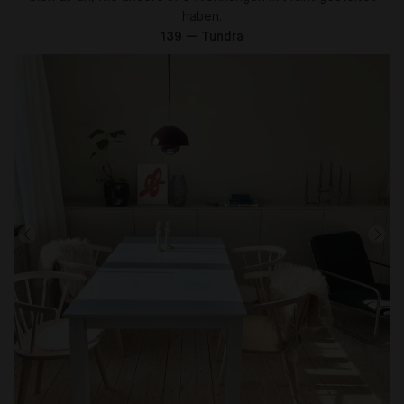
haben.
139 — Tundra