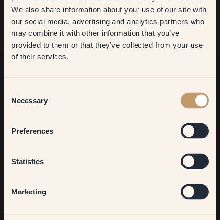
We also share information about your use of our site with
first order
our social media, advertising and analytics partners who
may combine it with other information that you’ve
​But first, which room do you
provided to them or that they’ve collected from your use
want to transform?
of their services.
Living room
Möchtest du noch mehr Anregungen?
Consent
Komm in unsere Welt voller lebendiger Farben! Hier findest du
Necessary
Selection
nützliche Tipps, Anregungen und 10% Rabatt auf deinen
Bedroom
nächsten Einkauf.
Preferences
Kitchen & Dining
Statistics
Jetzt anmelden
Hallway
Marketing