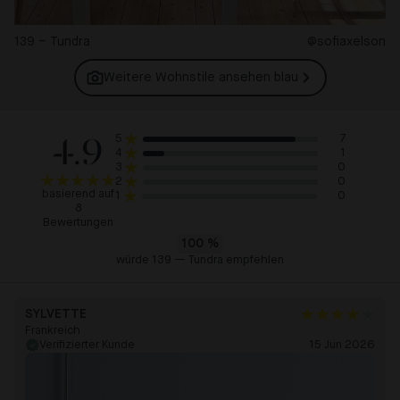
139 – Tundra
@sofiaxelson
Weitere Wohnstile ansehen
blau
4.9
7
5
1
4
0
3
0
2
basierend auf
0
1
8
Bewertungen
100
%
würde 139 — Tundra empfehlen
SYLVETTE
Frankreich
Verifizierter Kunde
15 Jun 2026