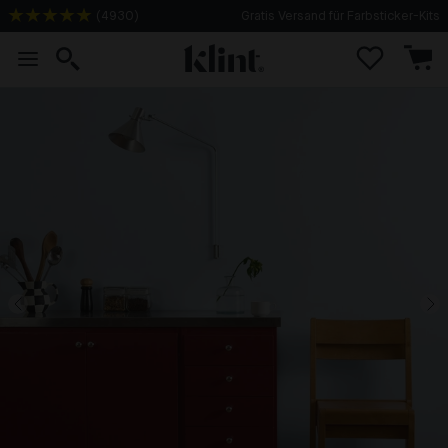
(
4930
)
Gratis Versand für Farbsticker-Kits