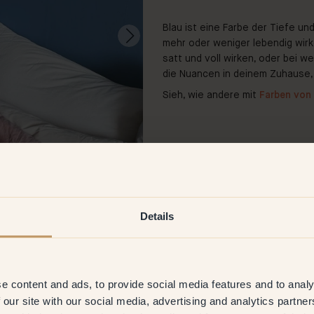
Blau ist eine Farbe der Tiefe un
mehr oder weniger lebendig wirk
satt und voll wirken, oder bei w
die Nuancen in deinem Zuhause, 
Sieh, wie andere mit
Farben von 
Details
@marjanovicm
e content and ads, to provide social media features and to analy
 our site with our social media, advertising and analytics partn