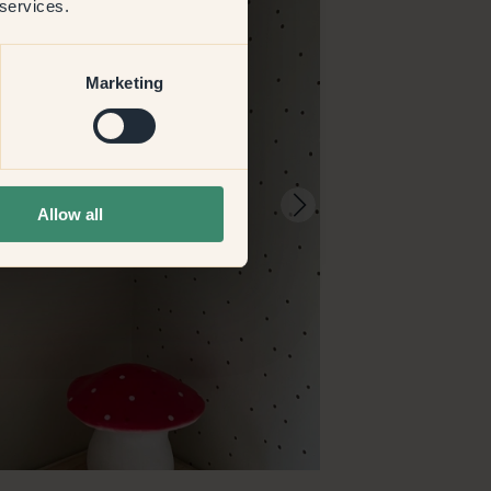
 services.
Marketing
Allow all
@emma.widell