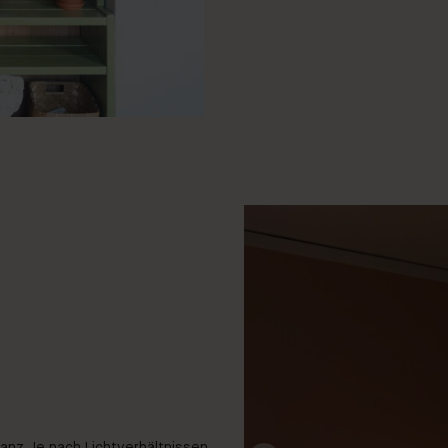
@junik