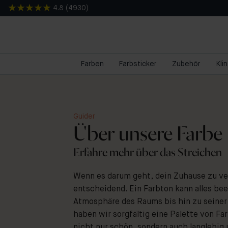
4.8
(
4930
)
Farben
Farbsticker
Zubehör
Kli
Guider
Über unsere Farbe
Erfahre mehr über das Streichen
Wenn es darum geht, dein Zuhause zu ve
entscheidend. Ein Farbton kann alles bee
Atmosphäre des Raums bis hin zu seiner 
haben wir sorgfältig eine Palette von F
nicht nur schön, sondern auch langlebig 