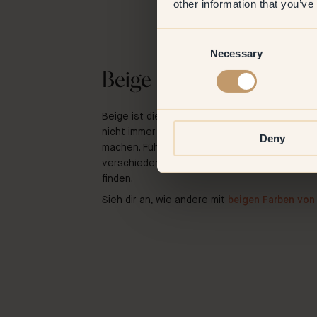
other information that you’ve
Consent
Necessary
Selection
Beige Farben
Beige ist die Farbe der Zeitlosigkeit. Den per
nicht immer einfach; kleine Farbnuancen kön
Deny
machen. Fühle die Farbe in verschiedenen Lic
verschiedenen Tageszeiten, um den perfekte
finden.
Sieh dir an, wie andere mit
beigen Farben von 
@annamartinajanina