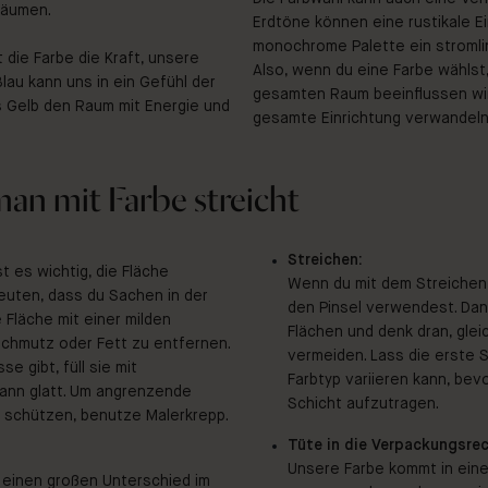
Räumen.
Erdtöne können eine rustikale E
monochrome Palette ein stromli
die Farbe die Kraft, unsere
Also, wenn du eine Farbe wählst
lau kann uns in ein Gefühl der
gesamten Raum beeinflussen wir
s Gelb den Raum mit Energie und
gesamte Einrichtung verwandeln
 man mit Farbe streicht
Streichen:
t es wichtig, die Fläche
Wenn du mit dem Streichen 
euten, dass du Sachen in der
den Pinsel verwendest. Dana
Fläche mit einer milden
Flächen und denk dran, gle
Schmutz oder Fett zu entfernen.
vermeiden. Lass die erste 
 gibt, füll sie mit
Farbtyp variieren kann, bev
dann glatt. Um angrenzende
Schicht aufzutragen.
zu schützen, benutze Malerkrepp.
Tüte in die Verpackungsrec
Unsere Farbe kommt in eine
 einen großen Unterschied im