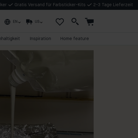
cker
Gratis Versand für Farbsticker-Kits
2-3 Tage Lieferzeit
EN
US
haltigkeit
Inspiration
Home feature