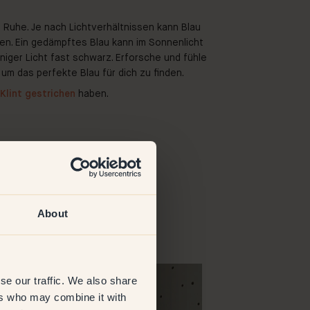
d Ruhe. Je nach Lichtverhältnissen kann Blau
en. Ein gedämpftes Blau kann im Sonnenlicht
eniger Licht fast schwarz. Erforsche und fühle
um das perfekte Blau für dich zu finden.
Klint gestrichen
haben.
About
-
se our traffic. We also share
ers who may combine it with