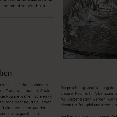
re am meisten geliebten
00:09
chen
rozess, die Farbe an Wänden,
Die psychologische Wirkung der 
ine Transformation der Seele
unserer Räume. Ein Arbeitszimme
ue Nuance wählen, spielen wir
für Konzentration werden, währe
stelltöne oder neutrale Farben,
einem Ort für Spiel und Kreativi
tigkeit verleihen. Auf der
ine intime, gemütliche
Die Farbwahl kann auch eine Ver