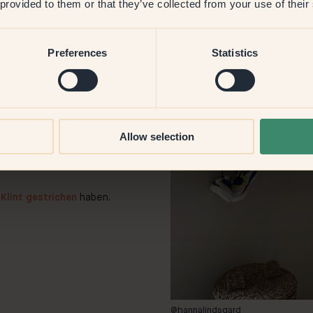
 provided to them or that they’ve collected from your use of their
Preferences
Statistics
fekten Beige-Ton zu finden, ist
nen oft einen großen Unterschied
Allow selection
htverhältnissen und zu
n Beigeton für dein Zuhause zu
Klint gestrichen
haben.
@hannalindsgard