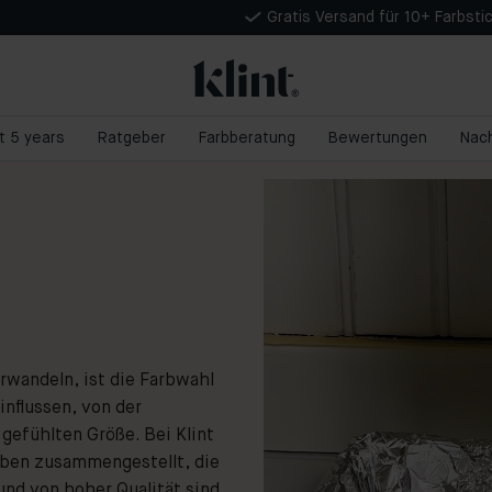
Gratis Versand für 10+ Farbsti
nt 5 years
Ratgeber
Farbberatung
Bewertungen
Nach
rwandeln, ist die Farbwahl
influssen, von der
gefühlten Größe. Bei Klint
arben zusammengestellt, die
und von hoher Qualität sind.