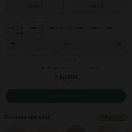
Adhésif
Pot (1 dl)
En savoir plus
Peinture pour murs en intérieur. Notre peinture murale est mate
(niveau de brillance 7).
2
L
2
litres : quantité pour 8-12 m² de surface peinte avec deux couches
de peinture
De quelle quantité ai-je besoin ?
2.90 EUR
TTC
Ajouter au panier
Couleurs similaires
Voir tout