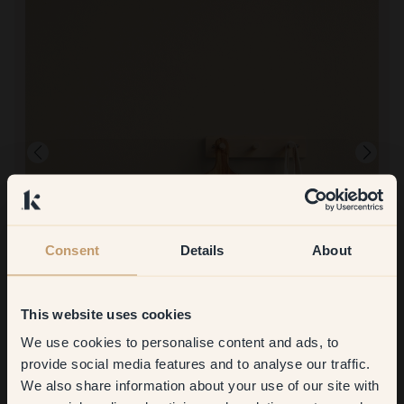
Consent
Details
About
Image produit
Peindre avec :
38 — Cedar
This website uses cookies
On a besoin de plus de couleur ici car c'est plus sombre mais
We use cookies to personalise content and ads, to
excellent résultat !
Get
10%
off your
Acheter chez Klint :
provide social media features and to analyse our traffic.
Bien mais très cher à cause des frais d'expédition élevés !!
We also share information about your use of our site with
first order