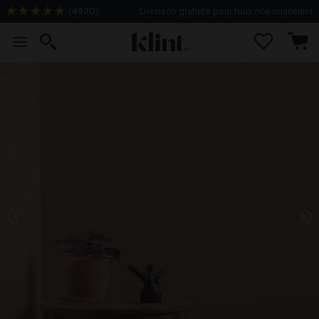
(
4930
)
Livraison gratuite pour tous nos nuanciers