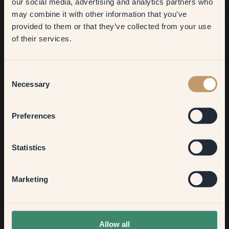
our social media, advertising and analytics partners who
may combine it with other information that you’ve
​But first, which room do you
provided to them or that they’ve collected from your use
want to transform?
of their services.
À la recherche d'inspiration ?
Living room
Bienvenue dans notre univers de couleurs éclatantes !
Consent
Necessary
Obtenez de nouvelles idées, découvrez nos astuces utiles et
Selection
profitez de 10% sur votre prochaine commande.
Bedroom
Preferences
Kitchen & Dining
Statistics
S'inscrire
Hallway
Marketing
None of the above
Allow all