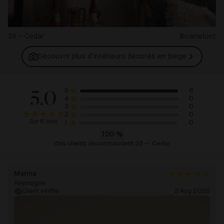
38 – Cedar
@camelont
Découvrir plus d’intérieurs décorés en
beige
5.0
6
5
0
4
0
3
0
2
Sur 6 avis
0
1
100
%
des clients recommandent 38 — Cedar
Marina
Allemagne
Client vérifié
2 Aug 2026