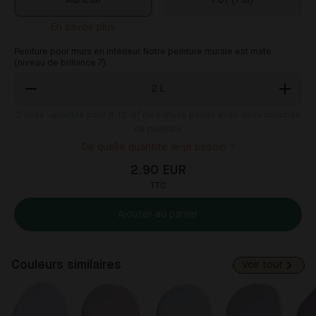
Adhésif
Pot (1 dl)
En savoir plus
Peinture pour murs en intérieur. Notre peinture murale est mate
(niveau de brillance 7).
2
L
2
litres : quantité pour 8-12 m² de surface peinte avec deux couches
de peinture
De quelle quantité ai-je besoin ?
2.90 EUR
TTC
Ajouter au panier
Couleurs similaires
Voir tout