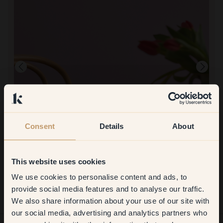
Consent
Details
About
Image produit
This website uses cookies
Peindre avec :
123 — Diana
Acheter chez Klint :
We use cookies to personalise content and ads, to
Get
10%
off your
Très belle couleur, bonne couvrance
provide social media features and to analyse our traffic.
We also share information about your use of our site with
first order
our social media, advertising and analytics partners who