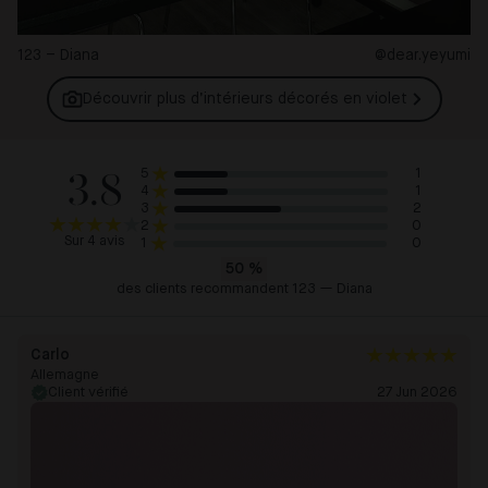
123 – Diana
@dear.yeyumi
Découvrir plus d’intérieurs décorés en
violet
3.8
1
5
1
4
2
3
0
2
Sur 4 avis
0
1
50
%
des clients recommandent 123 — Diana
Carlo
Allemagne
Client vérifié
27 Jun 2026