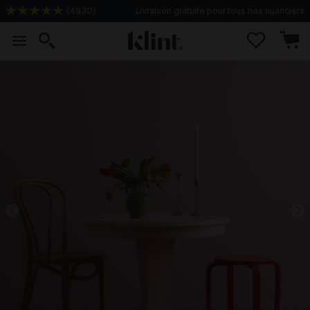
(
4930
)
Livraison gratuite pour tous nos nuanciers