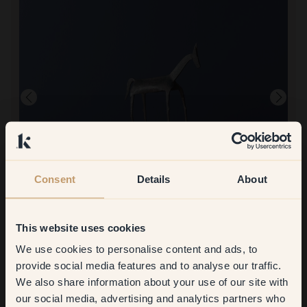
Consent
Details
About
Image produit
Peindre avec :
65 — Fountain Ave
This website uses cookies
La peinture murale est même meilleure que la peinture pour
meubles ! La peinture est magnifiquement pleine d'éclaboussures
We use cookies to personalise content and ads, to
Get
10%
off your
de couleur, pas lors de l'application.
provide social media features and to analyse our traffic.
Acheter chez Klint :
We also share information about your use of our site with
first order
Simple, clair
our social media, advertising and analytics partners who