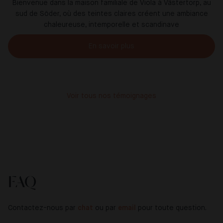
Bienvenue dans la maison familiale de Viola à Västertorp, au
sud de Söder, où des teintes claires créent une ambiance
chaleureuse, intemporelle et scandinave
En savoir plus
Voir tous nos témoignages
FAQ
Contactez-nous par
chat
ou par
email
pour toute question.