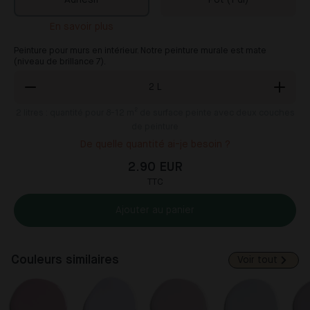
Adhésif
Pot (1 dl)
En savoir plus
Peinture pour murs en intérieur. Notre peinture murale est mate
(niveau de brillance 7).
2
L
2
litres : quantité pour 8-12 m² de surface peinte avec deux couches
de peinture
De quelle quantité ai-je besoin ?
2.90 EUR
TTC
Ajouter au panier
Couleurs similaires
Voir tout