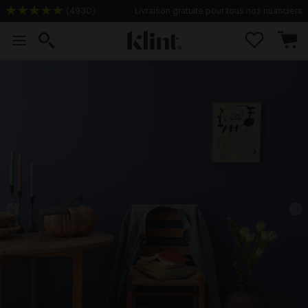
(
4930
)
Livraison gratuite pour tous nos nuanciers