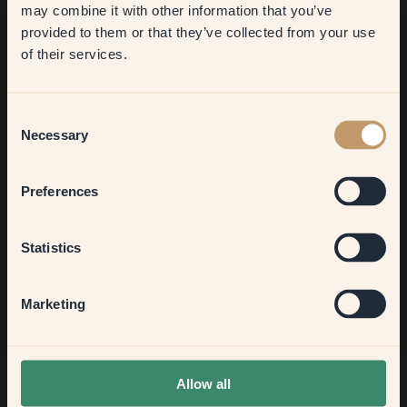
may combine it with other information that you’ve
​But first, which room do you
provided to them or that they’ve collected from your use
want to transform?
of their services.
À la recherche d'inspiration ?
Bienvenue dans notre univers de couleurs éclatantes !
Living room
Consent
Obtenez de nouvelles idées, découvrez nos astuces utiles et
Necessary
Selection
profitez de 10% sur votre prochaine commande.
Bedroom
Preferences
Kitchen & Dining
S'inscrire
Statistics
Hallway
Marketing
None of the above
Allow all