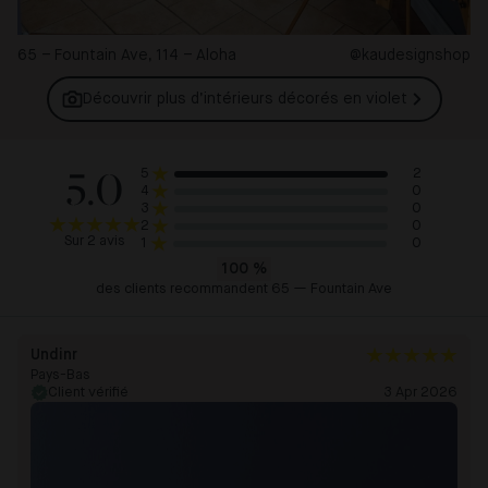
65 – Fountain Ave, 114 – Aloha
@kaudesignshop
Découvrir plus d’intérieurs décorés en
violet
5.0
2
5
0
4
0
3
0
2
Sur 2 avis
0
1
100
%
des clients recommandent 65 — Fountain Ave
Undinr
Pays-Bas
Client vérifié
3 Apr 2026