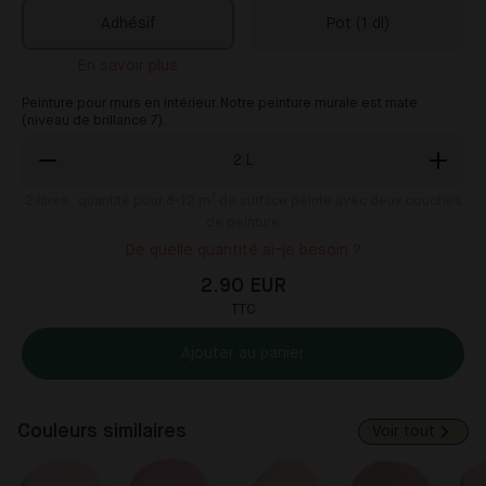
Adhésif
Pot (1 dl)
En savoir plus
Peinture pour murs en intérieur. Notre peinture murale est mate
(niveau de brillance 7).
2
L
2
litres : quantité pour 8-12 m² de surface peinte avec deux couches
de peinture
De quelle quantité ai-je besoin ?
2.90 EUR
TTC
Ajouter au panier
Couleurs similaires
Voir tout