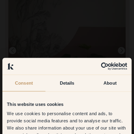
Consent
Details
About
Peindre avec :
14 — Dusty
This website uses cookies
Une très belle peinture murale avec laquelle travailler. L'emballage
We use cookies to personalise content and ads, to
est incroyablement pratique. Très satisfait:)
Get
10%
off your
Acheter chez Klint :
provide social media features and to analyse our traffic.
Communication claire et agréable.
We also share information about your use of our site with
first order