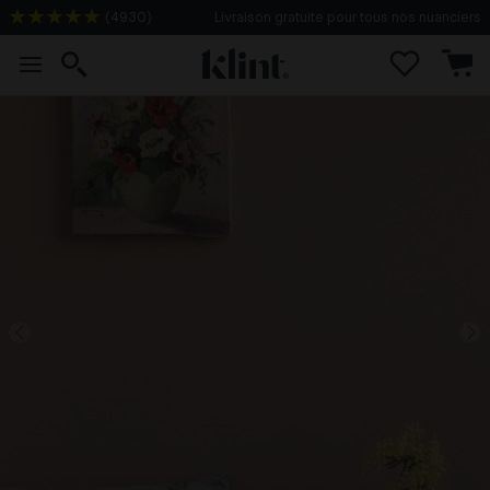
(
4930
)
Livraison gratuite pour tous nos nuanciers