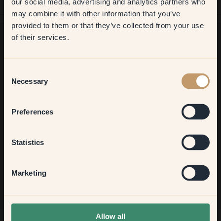
our social media, advertising and analytics partners who
may combine it with other information that you’ve
​But first, which room do you
provided to them or that they’ve collected from your use
want to transform?
of their services.
À la recherche d'inspiration ?
Living room
Bienvenue dans notre univers de couleurs éclatantes !
Consent
Necessary
Obtenez de nouvelles idées, découvrez nos astuces utiles et
Selection
profitez de 10% sur votre prochaine commande.
Bedroom
Preferences
Kitchen & Dining
Statistics
S'inscrire
Hallway
Marketing
None of the above
Allow all