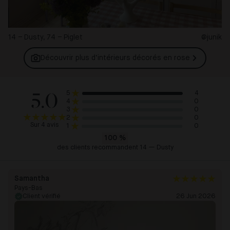
14 – Dusty, 74 – Piglet
@junik
Découvrir plus d’intérieurs décorés en
rose
5.0
4
5
0
4
0
3
0
2
Sur 4 avis
0
1
100
%
des clients recommandent 14 — Dusty
Samantha
Pays-Bas
Client vérifié
26 Jun 2026