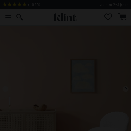
(
4995
)
Livraison 2-3 jours