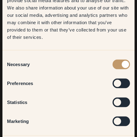
provide social media features and to analyse our traffic.
We also share information about your use of our site with
first order
our social media, advertising and analytics partners who
may combine it with other information that you’ve
​But first, which room do you
provided to them or that they’ve collected from your use
want to transform?
of their services.
Living room
Consent
Necessary
À la recherche d'inspiration ?
Selection
Bienvenue dans notre univers de couleurs éclatantes !
Bedroom
Obtenez de nouvelles idées, découvrez nos astuces utiles et
Preferences
profitez de 10% sur votre prochaine commande.
Kitchen & Dining
Statistics
Hallway
S'inscrire
Marketing