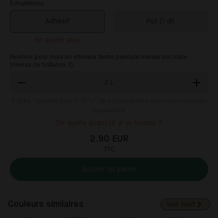
Échantillons
Adhésif
Pot (1 dl)
En savoir plus
Peinture pour murs en intérieur. Notre peinture murale est mate
(niveau de brillance 7).
2
L
2
litres : quantité pour 8-12 m² de surface peinte avec deux couches
de peinture
De quelle quantité ai-je besoin ?
2.90 EUR
TTC
Ajouter au panier
Couleurs similaires
Voir tout