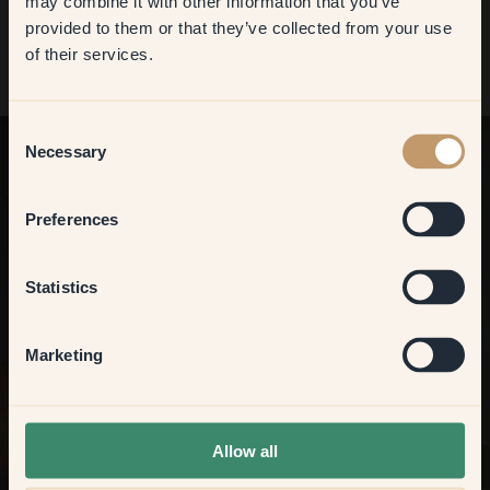
may combine it with other information that you’ve
Begin je kleurenreis met
​But first, which room do you
provided to them or that they’ve collected from your use
want to transform?
of their services.
onze testbladen.
Living room
Consent
Necessary
Selection
Bedroom
Preferences
Kitchen & Dining
Statistics
Hallway
Marketing
None of the above
Allow all