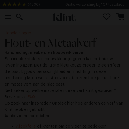
(
4930
)
Gratis verzending bij 10+ testbladen
Handleidingen
Hout- en Metaalverf
Handleiding: meubels en houtwerk verven
Een meubelstuk een nieuw kleurtje geven kan het nieuw
leven inblazen. Met de juiste kleurkeuze creëer je een sfeer
die past bij jouw persoonlijkheid en inrichting. In deze
handleiding laten we je stap voor stap zien hoe je met hou-
en metaalverf aan de slag gaat.
Niet zeker op welke materialen deze verf kunt gebruiken?
Bekijk onze
FAQ
.
Op zoek naar inspiratie? Ontdek hier hoe anderen de verf van
Klint hebben gebruikt.
Aanbevolen materialen
Afdekfolie
of kranten om de vloer te bedekken