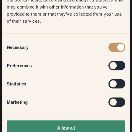
may combine it with other information that you’ve
​But first, which room do you
provided to them or that they’ve collected from your use
want to transform?
of their services.
Living room
Consent
Zoek je meer inspiratie?
Necessary
Selection
Welkom in onze interieurwereld. Hier krijg je goed advies,
inspiratie en 10% korting op je volgende aankoop
Bedroom
Preferences
Kitchen & Dining
Statistics
Aanmelden
Hallway
Marketing
None of the above
Allow all