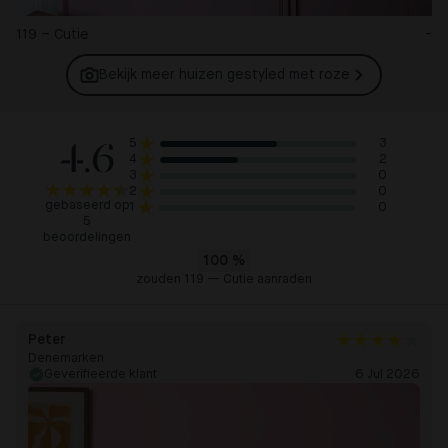
119 – Cutie
-
Bekijk meer huizen gestyled met
roze
4.6
3
5
2
4
0
3
0
2
gebaseerd op
0
1
5
beoordelingen
100
%
zouden 119 — Cutie aanraden
Peter
Denemarken
Geverifieerde klant
6 Jul 2026