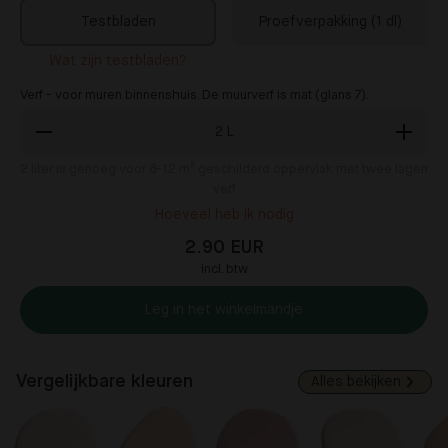
Testbladen
Proefverpakking (1 dl)
Wat zijn testbladen?
Verf - voor muren binnenshuis. De muurverf is mat (glans 7).
2
L
2
liter is genoeg voor 8-12 m² geschilderd oppervlak met twee lagen
verf
Hoeveel heb ik nodig
2.90 EUR
incl. btw
Leg in het winkelmandje
Vergelijkbare kleuren
Alles bekijken