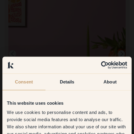
Consent
Details
About
Productafbeelding
Om mee te verven:
119 — Cutie
This website uses cookies
Deckt fantastisch
We use cookies to personalise content and ads, to
Bestellen bij Klint:
Get
10%
off your
Het duurde even om de verf te krijgen, maar de verf is fantastisch.
provide social media features and to analyse our traffic.
We also share information about your use of our site with
first order
our social media, advertising and analytics partners who