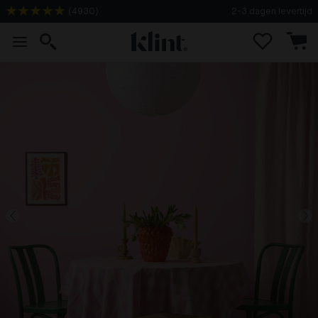
(
4930
)
2-3 dagen levertijd