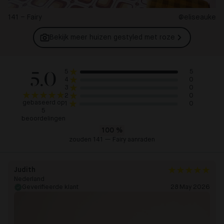
141 – Fairy
@eliseauke
Bekijk meer huizen gestyled met
roze
5.0
5
5
0
4
0
3
0
2
gebaseerd op
0
1
5
beoordelingen
100
%
zouden 141 — Fairy aanraden
Judith
Nederland
Geverifieerde klant
28 May 2026