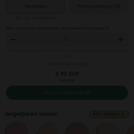
Testbladen
Proefverpakking (1 dl)
Wat zijn testbladen?
Verf - voor muren binnenshuis. De muurverf is mat (glans 7).
2
L
2
liter is genoeg voor 8-12 m² geschilderd oppervlak met twee lagen
verf
Hoeveel heb ik nodig
2.90 EUR
incl. btw
Leg in het winkelmandje
Vergelijkbare kleuren
Alles bekijken