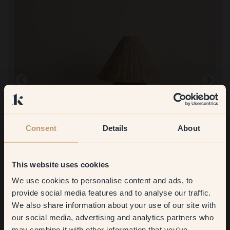
Consent
Details
About
Productafbeelding
This website uses cookies
Om mee te verven:
141 — Fairy
We use cookies to personalise content and ads, to
Get
10%
off your
Geweldig! Super dekkend en echt dezelfde kleur als op het
monster
provide social media features and to analyse our traffic.
Bestellen bij Klint:
We also share information about your use of our site with
first order
Fantastisch! Snelle levering en weer een geweldige verf om aan
our social media, advertising and analytics partners who
de muur te brengen en een kleur om van te genieten! 😍
may combine it with other information that you’ve