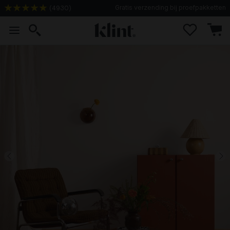
Gratis verzending bij proefpakketten
(
4930
)