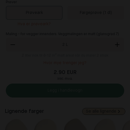
Prøver
Prøveark
Fargeprøve (1 dl)
Hva er prøveark?
Maling - for vegger innendørs. Veggmalingen er matt (glansgrad 7)
2
L
2
liter nok til 8-12 m² malt areal når du maler 2 strøk
Hvor mye trenger jeg?
2.90 EUR
inkl. mva.
Legg i handlevogn
Lignende farger
Se alle lignende