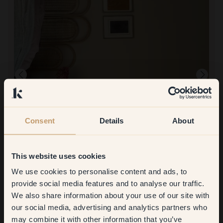
Consent
Details
About
This website uses cookies
Å male med:
101 — Levain
We use cookies to personalise content and ads, to
Super fint, jeg er så fornøyd. En rolig og varm farge, akkurat det jeg
Get
10%
off your
lette etter.
provide social media features and to analyse our traffic.
We also share information about your use of our site with
first order
our social media, advertising and analytics partners who
may combine it with other information that you’ve