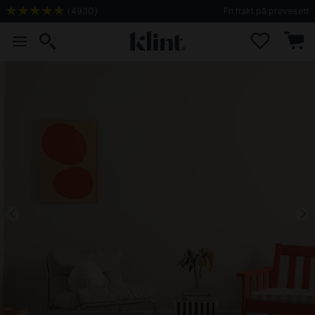
(
4930
)
Fri frakt på prøvesett