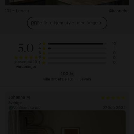
101 – Levain
@kasselst
Se flere hjem stylet med
beige
5.0
18
5
1
4
0
3
0
2
basert på 19
0
1
vurderinger
100
%
ville anbefale 101 — Levain
Johanna M
Sverige
Verifisert kunde
27 Sep 2023