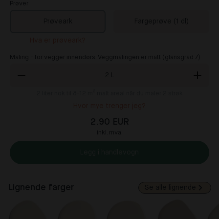
Prøver
Prøveark
Fargeprøve (1 dl)
Hva er prøveark?
Maling - for vegger innendørs. Veggmalingen er matt (glansgrad 7)
2
L
2
liter nok til 8-12 m² malt areal når du maler 2 strøk
Hvor mye trenger jeg?
2.90 EUR
inkl. mva.
Legg i handlevogn
Lignende farger
Se alle lignende