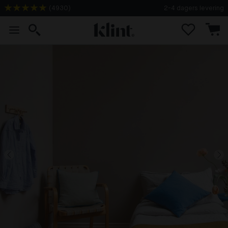
(
4930
)
2-4 dagers levering