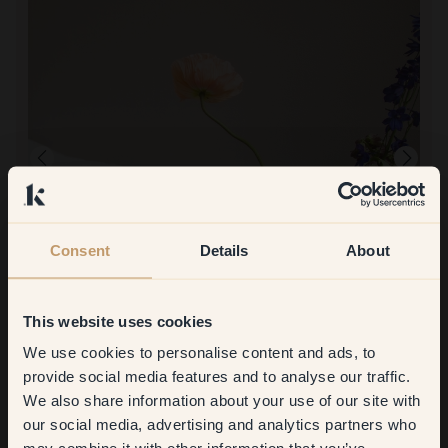
Consent
Details
About
Produktbilde
This website uses cookies
Å male med:
25 — Piazza
Fantastisk nyanse og herlig konsistens!
We use cookies to personalise content and ads, to
Get
10%
off your
Å handle hos Klint:
provide social media features and to analyse our traffic.
Supersmart!
We also share information about your use of our site with
first order
our social media, advertising and analytics partners who