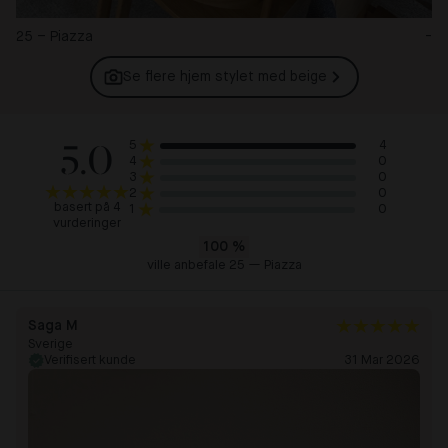
25 – Piazza
-
Se flere hjem stylet med
beige
5.0
4
5
0
4
0
3
0
2
basert på 4
0
1
vurderinger
100
%
ville anbefale 25 — Piazza
Saga M
Sverige
Verifisert kunde
31 Mar 2026